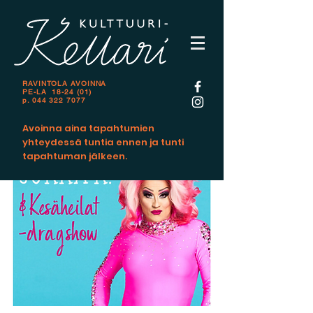
RAVINTOLA AVOINNA
PE-LA 18-24 (01)
p.
044 322 7077
Avoinna aina tapahtumien
yhteydessä tuntia ennen ja tunti
tapahtuman jälkeen.