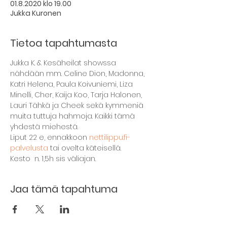
01.8.2020 klo 19.00
Jukka Kuronen
Tietoa tapahtumasta
Jukka K. & Kesäheilat showssa 
nähdään mm. Celine Dion, Madonna, 
Katri Helena, Paula Koivuniemi, Liza 
Minelli, Cher, Kaija Koo, Tarja Halonen, 
Lauri Tähkä ja Cheek sekä kymmeniä 
muita tuttuja hahmoja. Kaikki tämä 
yhdestä miehestä.
Liput 22 e, ennakkoon 
nettilippu.fi-
palvelusta
 tai ovelta käteisellä. 
Kesto  n. 1,5h sis väliajan.
Jaa tämä tapahtuma