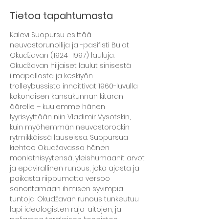
Tietoa tapahtumasta
Kalevi Suopursu esittää 
neuvostorunoilija ja -pasifisti Bulat 
Okudžavan (1924–1997) lauluja.
Okudžavan hiljaiset laulut sinisestä 
ilmapallosta ja keskiyön 
trolleybussista innoittivat 1960-luvulla 
kokonaisen kansakunnan kitaran 
äärelle – kuulemme hänen 
lyyrisyyttään niin Vladimir Vysotskin, 
kuin myöhemmän neuvostorockin 
rytmikkäissä lauseissa. Suopursua 
kiehtoo Okudžavassa hänen 
monietnisyytensä, yleishumaanit arvot 
ja epävirallinen runous, joka ajasta ja 
paikasta riippumatta versoo 
sanoittamaan ihmisen syvimpiä 
tuntoja. Okudžavan runous tunkeutuu 
läpi ideologisten raja-aitojen, ja 