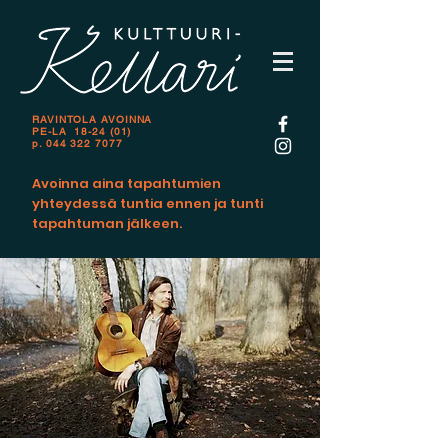
RAVINTOLA AVOINNA
PE-LA 18-24 (01)
p.
044 322 7077
Avoinna aina tapahtumien
yhteydessä tuntia ennen ja tunti
tapahtuman jälkeen.