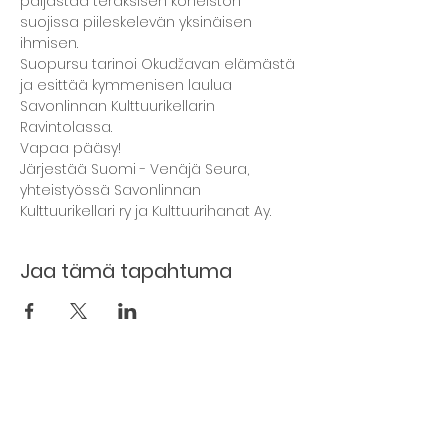
paljastaa teräksisen koneiston 
suojissa piileskelevän yksinäisen 
ihmisen.
Suopursu tarinoi Okudžavan elämästä 
ja esittää kymmenisen laulua 
Savonlinnan Kulttuurikellarin 
Ravintolassa.
Vapaa pääsy!
Järjestää Suomi - Venäjä Seura, 
yhteistyössä Savonlinnan 
Kulttuurikellari ry ja Kulttuurihanat Ay.
Jaa tämä tapahtuma
Kellarin ravintola
Kulttuurihanat
Ruokalista