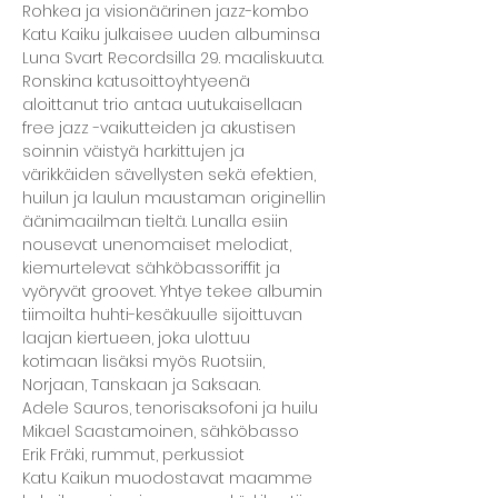
Rohkea ja visionäärinen jazz-kombo 
Katu Kaiku julkaisee uuden albuminsa 
Luna Svart Recordsilla 29. maaliskuuta. 
Ronskina katusoittoyhtyeenä 
aloittanut trio antaa uutukaisellaan 
free jazz -vaikutteiden ja akustisen 
soinnin väistyä harkittujen ja 
värikkäiden sävellysten sekä efektien, 
huilun ja laulun maustaman originellin 
äänimaailman tieltä. Lunalla esiin 
nousevat unenomaiset melodiat, 
kiemurtelevat sähköbassoriffit ja 
vyöryvät groovet. Yhtye tekee albumin 
tiimoilta huhti-kesäkuulle sijoittuvan 
laajan kiertueen, joka ulottuu 
kotimaan lisäksi myös Ruotsiin, 
Norjaan, Tanskaan ja Saksaan.
Adele Sauros, tenorisaksofoni ja huilu 
Mikael Saastamoinen, sähköbasso
Erik Fräki, rummut, perkussiot
Katu Kaikun muodostavat maamme 