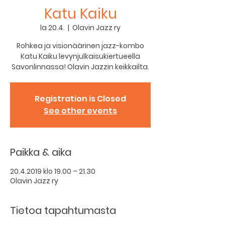
Katu Kaiku
la 20.4.
  |  
Olavin Jazz ry
Rohkea ja visionäärinen jazz-kombo
Katu Kaiku levynjulkaisukiertueella
Savonlinnassa! Olavin Jazzin keikkailta.
Registration is Closed
See other events
Paikka & aika
20.4.2019 klo 19.00 – 21.30
Olavin Jazz ry
Tietoa tapahtumasta