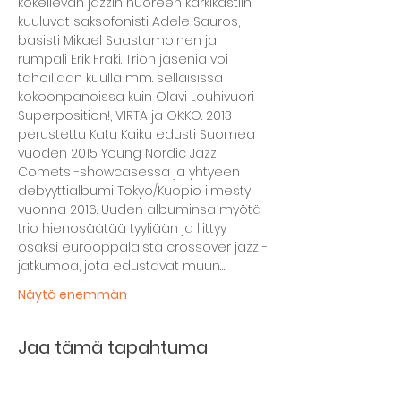
kokeilevan jazzin nuoreen kärkikastiin 
kuuluvat saksofonisti Adele Sauros, 
basisti Mikael Saastamoinen ja 
rumpali Erik Fräki. Trion jäseniä voi 
tahoillaan kuulla mm. sellaisissa 
kokoonpanoissa kuin Olavi Louhivuori 
Superposition!, VIRTA ja OK:KO. 2013 
perustettu Katu Kaiku edusti Suomea 
vuoden 2015 Young Nordic Jazz 
Comets -showcasessa ja yhtyeen 
debyyttialbumi Tokyo/Kuopio ilmestyi 
vuonna 2016. Uuden albuminsa myötä 
trio hienosäätää tyyliään ja liittyy 
osaksi eurooppalaista crossover jazz -
jatkumoa, jota edustavat muun…
Näytä enemmän
Jaa tämä tapahtuma