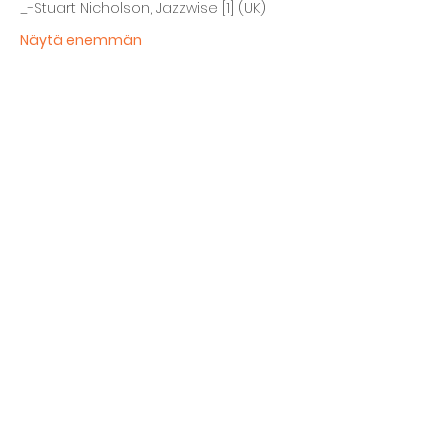
_-Stuart Nicholson, Jazzwise [1] (UK)
Näytä enemmän
Jaa tämä tapahtuma
Kellarin ravintola
Kulttuurihanat
Ruokalista
Tapahtumat
Vuokraa tila
Hinnasto ja toimintaperiaatteet
Tilojen varustelu
Varaustilanne
Näyttelyt Kulttuurikellarilla