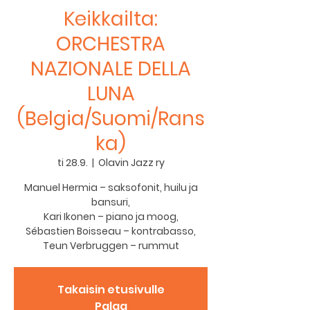
Keikkailta:
ORCHESTRA
NAZIONALE DELLA
LUNA
(Belgia/Suomi/Rans
ka)
ti 28.9.
  |  
Olavin Jazz ry
Manuel Hermia – saksofonit, huilu ja
bansuri,
Kari Ikonen – piano ja moog,
Sébastien Boisseau – kontrabasso,
Teun Verbruggen – rummut
Takaisin etusivulle
Palaa