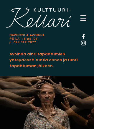
RAVINTOLA AVOINNA
PE-LA 18-24 (01)
p.
044 322 7077
Avoinna aina tapahtumien
yhteydessä tuntia ennen ja tunti
tapahtuman jälkeen.