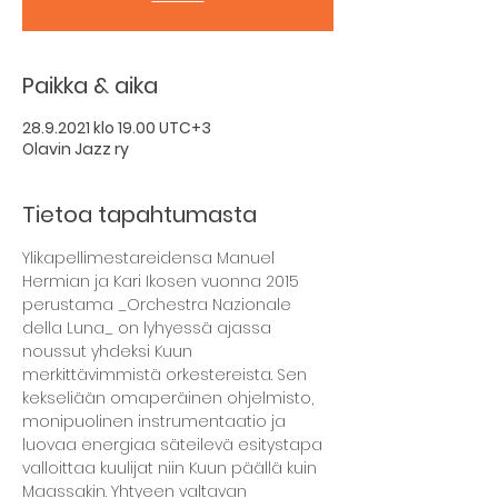
Paikka & aika
28.9.2021 klo 19.00 UTC+3
Olavin Jazz ry
Tietoa tapahtumasta
Ylikapellimestareidensa Manuel 
Hermian ja Kari Ikosen vuonna 2015 
perustama _Orchestra Nazionale 
della Luna_ on lyhyessä ajassa 
noussut yhdeksi Kuun 
merkittävimmistä orkestereista. Sen 
kekseliään omaperäinen ohjelmisto, 
monipuolinen instrumentaatio ja 
luovaa energiaa säteilevä esitystapa 
valloittaa kuulijat niin Kuun päällä kuin 
Maassakin. Yhtyeen valtavan 