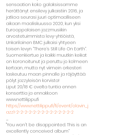
sensaation koko galaksissamme 
herättänyt ensilevy julkaistiin 2016, ja 
jatkoa seurasi juuri optimaalliseen 
aikaan maaliskuussa 2020, kun yksi 
Eurooppalaisen jazzmusiikin 
arvostetuimmista levy-yhtiöistä, 
Unkarilainen BMC julkaisi yhtyeen 
toisen levyn ”There’s Still Life On Earth”. 
Suomenkiertue ja kaikki muutkin keikat 
on koronoitunut ja peruttu jo kolmeen 
kertaan, mutta nyt viimein orkesteri 
laskeutuu maan pinnalle ja räjäyttää 
pölyt jazzyleisön korvista!
Liput 20/18 € ovelta tuntia ennen 
konserttia ja ennakkoon 
www.nettilippu.fi
https://www.nettilippu.fi/fi/event/olavin_j
azz1-2-2-2-2-2-2-2-2-2-2-2-2-2-2
_
"You won't be disappointed. This is an 
excellently conceived album”