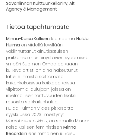
Savonlinnan Kulttuurikellari ry, Alt
Agency & Management
Tietoa tapahtumasta
Minna-Kaisa Kallisen
 luotsaama 
Hulda 
Huima
 on viidellä levyllään 
vakiinnuttanut ainutlaatuisen 
paikkansa musiikinystävien sydämissä 
ympäri Suomen. Omaa polkuaan 
kulkeva artisti on aina hakeutunut 
lähelle ihmistä soittamalla 
kaikenkokoisissa keikkapaikoissa 
vilpittömiä laulujaan, joissa on 
iskelmällisen tarttuvuuden lisäksi 
rosoista seikkailunhalua.
Hulda Huiman viides pitkäsoitto, 
syyskuussa 2023 ilmestynyt 
Muurahaiset nukkuu
, on samalla Minna-
Kaisa Kallisen feministisen 
Minna 
Recordsin
 ensimmäinen julkaisu. 