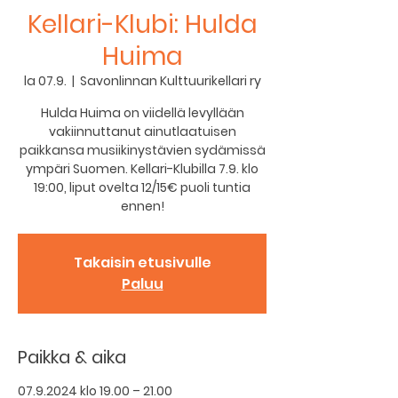
Kellari-Klubi: Hulda
Huima
la 07.9.
  |  
Savonlinnan Kulttuurikellari ry
Hulda Huima on viidellä levyllään
vakiinnuttanut ainutlaatuisen
paikkansa musiikinystävien sydämissä
ympäri Suomen. Kellari-Klubilla 7.9. klo
19:00, liput ovelta 12/15€ puoli tuntia
ennen!
Takaisin etusivulle
Paluu
Paikka & aika
07.9.2024 klo 19.00 – 21.00