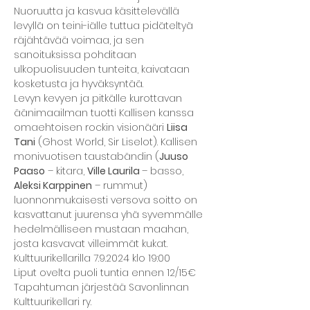
Nuoruutta ja kasvua käsittelevällä 
levyllä on teini-iälle tuttua pidäteltyä 
räjähtävää voimaa, ja sen 
sanoituksissa pohditaan 
ulkopuolisuuden tunteita, kaivataan 
kosketusta ja hyväksyntää.
Levyn kevyen ja pitkälle kurottavan 
äänimaailman tuotti Kallisen kanssa 
omaehtoisen rockin visionääri 
Liisa 
Tani
 (Ghost World, Sir Liselot). Kallisen 
monivuotisen taustabändin (
Juuso 
Paaso
 – kitara, 
Ville Laurila 
– basso, 
Aleksi Karppinen
 – rummut) 
luonnonmukaisesti versova soitto on 
kasvattanut juurensa yhä syvemmälle 
hedelmälliseen mustaan maahan, 
josta kasvavat villeimmät kukat.
Kulttuurikellarilla 7.9.2024 klo 19:00
Liput ovelta puoli tuntia ennen 12/15€
Tapahtuman järjestää Savonlinnan 
Kulttuurikellari ry.