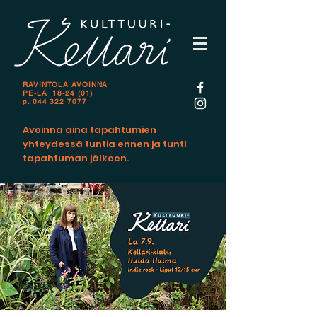
RAVINTOLA AVOINNA
PE-LA 18-24 (01)
p.
044 322 7077
Avoinna aina tapahtumien
yhteydessä tuntia ennen ja tunti
tapahtuman jälkeen.