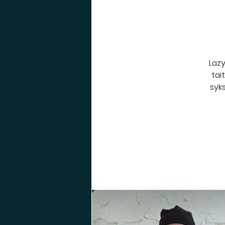
Laz
tai
syks