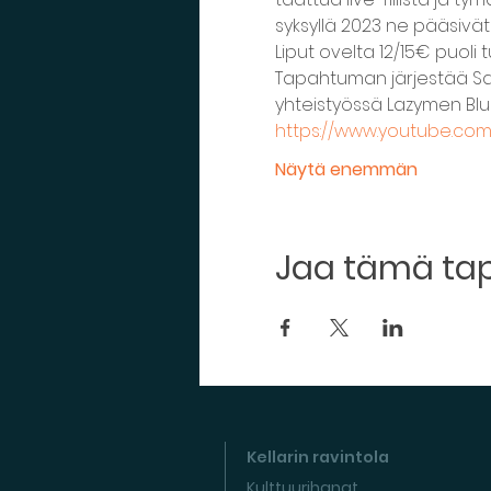
syksyllä 2023 ne pääsivät
Liput ovelta 12/15€ puoli 
Tapahtuman järjestää Savo
yhteistyössä Lazymen Bl
https://www.youtube.co
Näytä enemmän
Jaa tämä t
Kellarin ravintola
Kulttuurihanat