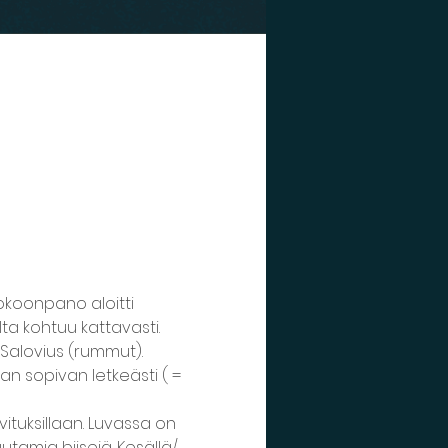
koonpano aloitti 
lta kohtuu kattavasti. 
 Salovius (rummut). 
n sopivan letkeästi ( = 
vituksillaan. Luvassa on 
tamia biisejä. Kesällä/ 