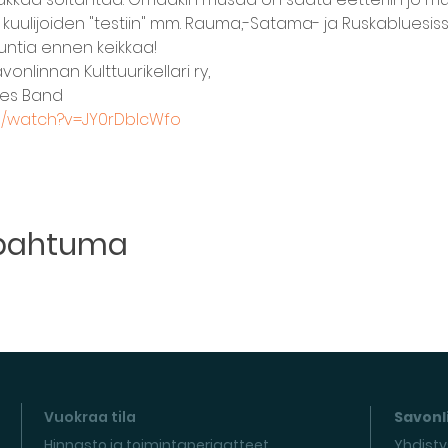
 kuulijoiden "testiin" mm. Rauma,-Satama- ja Ruskabluesiss
tuntia ennen keikkaa!
nlinnan Kulttuurikellari ry,
ues Band
m/watch?v=JY0rDbIcWfo
apahtuma
Vuokraa tila
Savonli
Hinnasto ja toimintaperiaatteet
Yhdisty