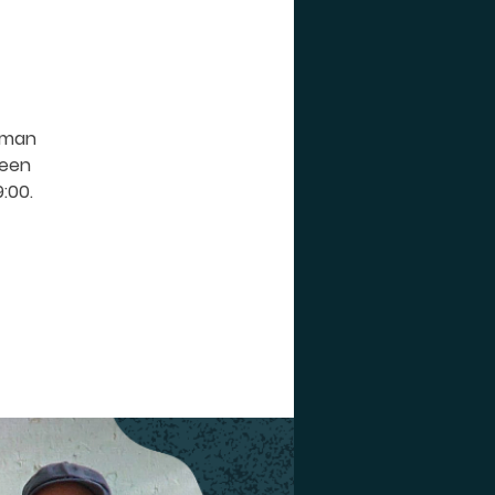
oman
leen
9:00.