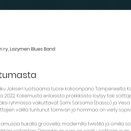
ri ry, Lazymen Blues Band
htumasta
iku Jokisen luotsaama tuore kokoonpano Tampereelta. Ko
 2022. Kokemusta erilaisista prokkiksista löytyy toki soittaji
 lisäksi ryhmässä vaikuttavat Sami Sarsama (basso) ja Vesa
tajien välillä tuntunut toimivan ja hommaa on viety sopiva
ramusaa tiukalla groovella, modernilla twistillä ja omilla so
tymäkkää soitantaa. Omaakin musaa on saatu eetteriin jo muu