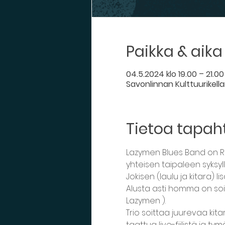
Paikka & aika
04.5.2024 klo 19.00 – 21.00
Savonlinnan Kulttuurikella
Tietoa tapa
Lazymen Blues Band on R
yhteisen taipaleen syksyllä
Jokisen (laulu ja kitara)
Alusta asti homma on soit
Lazymen ).
Trio soittaa juurevaa kita
taattua live-fiilistä ja 