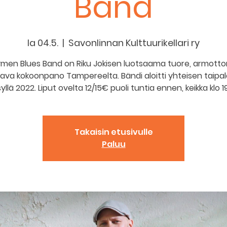
Band
la 04.5.
  |  
Savonlinnan Kulttuurikellari ry
ymen Blues Band on Riku Jokisen luotsaama tuore, armott
tava kokoonpano Tampereelta. Bändi aloitti yhteisen taipa
yllä 2022. Liput ovelta 12/15€ puoli tuntia ennen, keikka klo 1
Takaisin etusivulle
Paluu