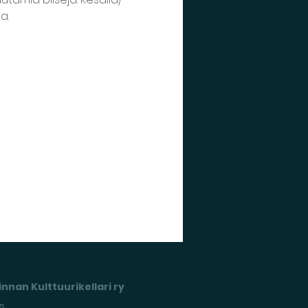
a.
nnan Kulttuurikellari ry
s