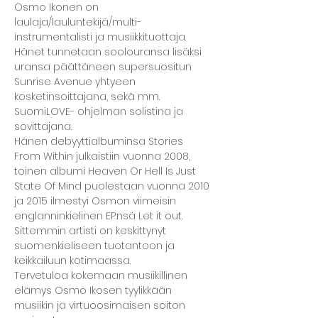
Osmo Ikonen on 
laulaja/lauluntekijä/multi-
instrumentalisti ja musiikkituottaja. 
Hänet tunnetaan soolouransa lisäksi 
uransa päättäneen supersuositun 
Sunrise Avenue yhtyeen 
kosketinsoittajana, sekä mm. 
SuomiLOVE- ohjelman solistina ja 
sovittajana.
Hänen debyyttialbuminsa Stories 
From Within julkaistiin vuonna 2008, 
toinen albumi Heaven Or Hell Is Just 
State Of Mind puolestaan vuonna 2010 
ja 2015 ilmestyi Osmon viimeisin 
englanninkielinen EP:nsä Let it out. 
Sittemmin artisti on keskittynyt 
suomenkieliseen tuotantoon ja 
keikkailuun kotimaassa.

Tervetuloa kokemaan musiikillinen 
elämys Osmo Ikosen tyylikkään 
musiikin ja virtuoosimaisen soiton 