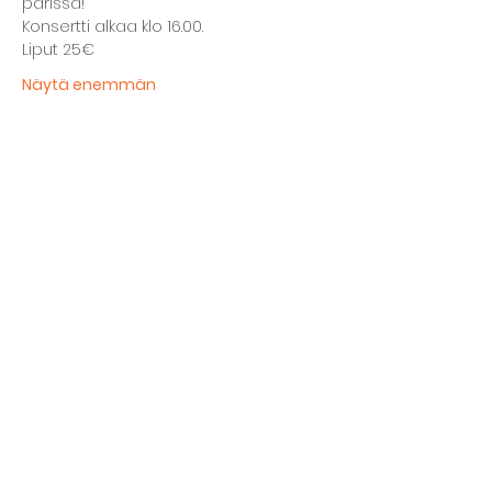
parissa!
Konsertti alkaa klo 16.00.
Liput 25€
Näytä enemmän
Jaa tämä tapahtuma
Kellarin ravintola
Kulttuurihanat
Ruokalista
Tapahtumat
Vuokraa tila
Hinnasto ja toimintaperiaatteet
Tilojen varustelu