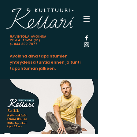
RAVINTOLA AVOINNA
PE-LA 18-24 (01)
p.
044 322 7077
Avoinna aina tapahtumien
yhteydessä tuntia ennen ja tunti
tapahtuman jälkeen.