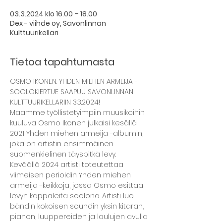
03.3.2024 klo 16.00 – 18.00
Dex - viihde oy, Savonlinnan
Kulttuurikellari
Tietoa tapahtumasta
OSMO IKONEN: YHDEN MIEHEN ARMEIJA -
SOOLOKIERTUE SAAPUU SAVONLINNAN 
KULTTUURIKELLARIIN 3.3.2024!
Maamme työllistetyimpiin muusikoihin 
kuuluva Osmo Ikonen julkaisi kesällä 
2021 Yhden miehen armeija -albumin, 
joka on artistin ensimmäinen 
suomenkielinen täyspitkä levy.

Keväällä 2024 artisti toteutettaa 
viimeisen perioidin Yhden miehen 
armeija -keikkoja, jossa Osmo esittää 
levyn kappaleita soolona. Artisti luo 
bändin kokoisen soundin yksin kitaran, 
pianon, luuppereiden ja laulujen avulla.