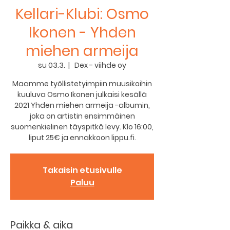
Kellari-Klubi: Osmo
Ikonen - Yhden
miehen armeija
su 03.3.
  |  
Dex - viihde oy
Maamme työllistetyimpiin muusikoihin
kuuluva Osmo Ikonen julkaisi kesällä
2021 Yhden miehen armeija -albumin,
joka on artistin ensimmäinen
suomenkielinen täyspitkä levy. Klo 16:00,
liput 25€ ja ennakkoon lippu.fi.
Takaisin etusivulle
Paluu
Paikka & aika