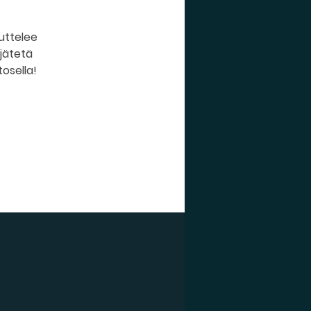
huttelee
 jätetä
tosella!