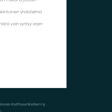
kiintoinen yhdistelmä 
niistä vain syntyy arjen 
nnan Kulttuurikellari ry
s