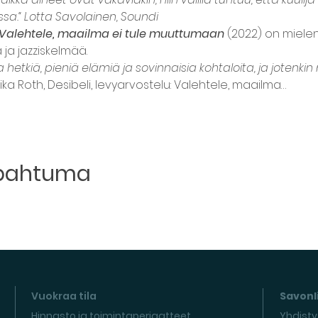
sa.“ Lotta Savolainen, Soundi
Valehtele, maailma ei tule muuttumaan
 (2022) on mielen
ja jazziskelmää.
hetkiä, pieniä elämiä ja sovinnaisia kohtaloita, ja jotenkin 
ika Roth, Desibeli, levyarvostelu: Valehtele, maailma…
apahtuma
Vuokraa tila
Savonli
Hinnasto ja toimintaperiaatteet
Yhdisty