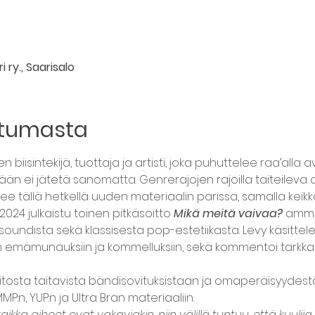
 ry., Saarisalo
htumasta
en biisintekijä, tuottaja ja artisti, joka puhuttelee raa’alla
n ei jätetä sanomatta. Genrerajojen rajoilla taiteileva arti
lee tällä hetkellä uuden materiaalin parissa, samalla keik
024 julkaistu toinen pitkäsoitto 
Mikä meitä vaivaa?
 amme
oundista sekä klassisesta pop-estetiikasta. Levy käsittelee
mämunauksiin ja kommelluksiin, sekä kommentoi tarkka
tosta taitavista bändisovituksistaan ja omaperäisyydestä
P:n, YUP:n ja Ultra Bran materiaaliin.
aikka aiheet ovat vakaviakin, niin välillä tuntuu, että kuuli