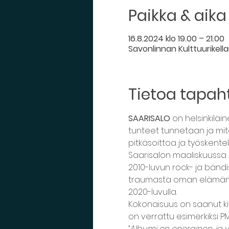
Paikka & aika
16.8.2024 klo 19.00 – 21.00
Savonlinnan Kulttuurikellari
Tietoa tapa
SAARISALO
 on helsinkiläin
tunteet tunnetaan ja mitää
pitkäsoittoa ja työskente
Saarisalon maaliskuussa 2
2010-luvun rock- ja bändis
traumasta oman elämän e
2020-luvulla.
Kokonaisuus on saanut kii
on verrattu esimerkiksi PMM
“Albumi on energinen, ja v