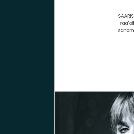
SAARISA
raa’al
sanomat