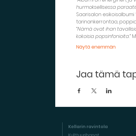
hurmoksellisessa paraatis
Saarisalon esikoisalbumi 
tarinankerrontaa, poppia 
“Nämä ovat ihan tavallisia 
kokoisia popsinfonioita.”
 M
Näytä enemmän
Jaa tämä t
Kellarin ravintola
Kulttuurihanat