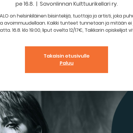
pe 16.8.
  |  
Savonlinnan Kulttuurikellari ry.
LO on helsinkiläinen biisintekijä, tuottaja ja artisti, joka pu
la avoimmuudellaan. Kaikki tunteet tunnetaan ja mitään ei
ta. 16.8. klo 19:00, liput ovelta 12/17€, Taikkarin opiskelijat vi
Takaisin etusivulle
Paluu