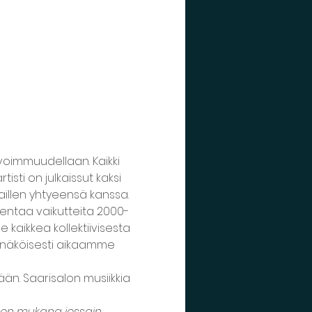
 avoimmuudellaan. Kaikki 
sti on julkaissut kaksi 
kaillen yhtyeensä kanssa.
ntaa vaikutteita 2000-
 kaikkea kollektiivisesta 
näköisesti aikaamme 
än. Saarisalon musiikkia 
ja on mukana jossain 