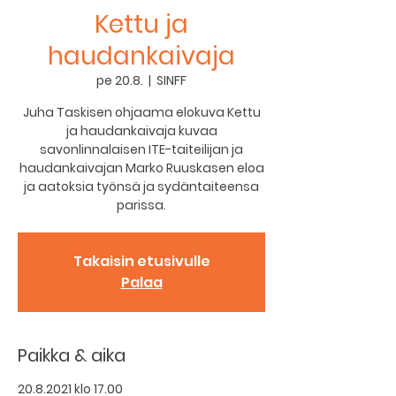
Kettu ja
haudankaivaja
pe 20.8.
  |  
SINFF
Juha Taskisen ohjaama elokuva Kettu
ja haudankaivaja kuvaa
savonlinnalaisen ITE-taiteilijan ja
haudankaivajan Marko Ruuskasen eloa
ja aatoksia työnsä ja sydäntaiteensa
parissa.
Takaisin etusivulle
Palaa
Paikka & aika
20.8.2021 klo 17.00