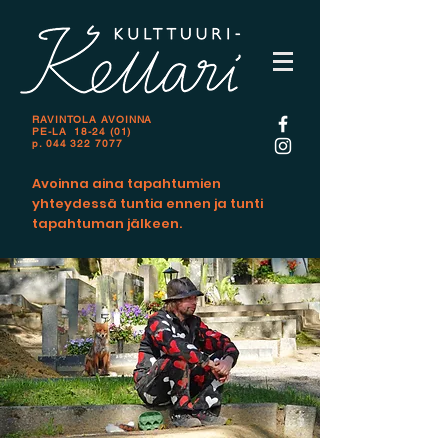
RAVINTOLA AVOINNA
PE-LA 18-24 (01)
p.
044 322 7077
Avoinna aina tapahtumien
yhteydessä tuntia ennen ja tunti
tapahtuman jälkeen.