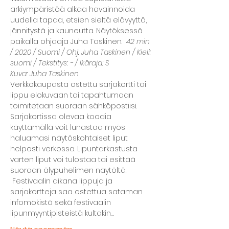
arkiympäristöä alkaa havainnoida 
uudella tapaa, etsien sieltä elävyyttä, 
jännitystä ja kauneutta. Näytöksessä 
paikalla ohjaaja Juha Taskinen.  
42 min 
/ 2020 / Suomi / Ohj: Juha Taskinen / Kieli: 
suomi / Tekstitys: - / Ikäraja: S
Kuva: Juha Taskinen
Verkkokaupasta ostettu sarjakortti tai 
lippu elokuvaan tai tapahtumaan 
toimitetaan suoraan sähköpostiisi.
Sarjakortissa olevaa koodia 
käyttämällä voit lunastaa myös 
haluamasi näytöskohtaiset liput 
helposti verkossa. Lipuntarkastusta 
varten liput voi tulostaa tai esittää 
suoraan älypuhelimen näytöltä. 
 Festivaalin aikana lippuja ja 
sarjakortteja saa ostettua sataman 
infomökistä sekä festivaalin 
lipunmyyntipisteistä kultakin…