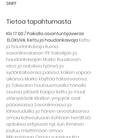
SINFF
Tietoa tapahtumasta
Klo 17.00 / Paikalla asiantuntijavieras 
 ELOKUVA: Kettu ja haudankaivaja 
Kettu 
ja haudankaivaja kuvaa 
savonlinnalaisen ITE-taiteilijan ja 
haudankaivajan Marko Ruuskasen 
eloa ja aatoksia työnsä ja 
sydäntaiteensa parissa. Kaiken vapaa-
aikansa Marko käyttää taiteeseensa, 
ja Talvisalon hautausmaalla hänelle 
seuraa pitävät Kaapo-kettu ja muut 
eläinystävät. Markon ympyrät ovat 
pääasiassa Savonlinnassa ja 
lähiseuduilla, ja hänen arvostuksensa 
omaa kotiseutuaan kohtaan herättää 
ajatuksia erityisesti nyt, kun ihminen 
joutuu miettimään omaa 
liikkumistaan. Omaa supistunutta 