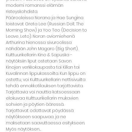
moderni romanssi elämän 
risteyskohdista.
Päärooleissa Norana ja Hae Sungina 
loistavat Greta Lee (Russian Doll, The 
Morning Show) ja Yoo Teo (Decision to 
Leave, Leto). Noran aviomiehenä 
Arthurina hienossa sivuroolissa 
nähdään John Magaro (Big Short).
Kulttuurikellarin Kino & Sapuska -
näytöksiin liput ostetaan Savon 
Kinojen verkkokaupasta tai Killan tai 
Kuvalinnan lippukassoilta. Kun lippu on 
ostettu, voi Kulttuurikellarin nettisivuilta 
tehdä ennakkotilauksen tarjottavista. 
Tarjottavia voi nauttia katsoessaan 
elokuvaa Kulttuurikellarin mukavien 
sohvien ja pöytien ääressä. 
Tarjottavat odottavat pöydässä 
näytökseen saapuvaa, ja ne 
maksetaan saavuttaessa esitykseen. 
Myös näytöksen…