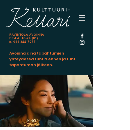
RAVINTOLA AVOINNA
PE-LA 18-24 (01)
p.
044 322 7077
Avoinna aina tapahtumien
yhteydessä tuntia ennen ja tunti
tapahtuman jälkeen.