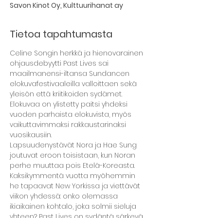
Savon Kinot Oy, Kulttuurihanat ay
Tietoa tapahtumasta
Celine Songin herkkä ja hienovarainen 
ohjausdebyytti Past Lives sai 
maailmanensi-iltansa Sundancen 
elokuvafestivaaleilla valloittaen sekä 
yleisön että kriitikoiden sydämet. 
Elokuvaa on ylistetty paitsi yhdeksi 
vuoden parhaista elokuvista, myös 
vaikuttavimmaksi rakkaustarinaksi 
vuosikausiin.
Lapsuudenystävät Nora ja Hae Sung 
joutuvat eroon toisistaan, kun Noran 
perhe muuttaa pois Etelä-Koreasta. 
Kaksikymmentä vuotta myöhemmin 
he tapaavat New Yorkissa ja viettävät 
viikon yhdessä: onko olemassa 
ikiaikainen kohtalo, joka solmii sieluja 
yhteen? Past Lives on sydäntä särkevä 