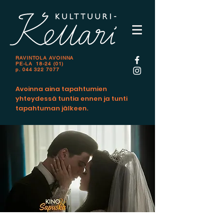
RAVINTOLA AVOINNA
PE-LA 18-24 (01)
p.
044 322 7077
Avoinna aina tapahtumien
yhteydessä tuntia ennen ja tunti
tapahtuman jälkeen.