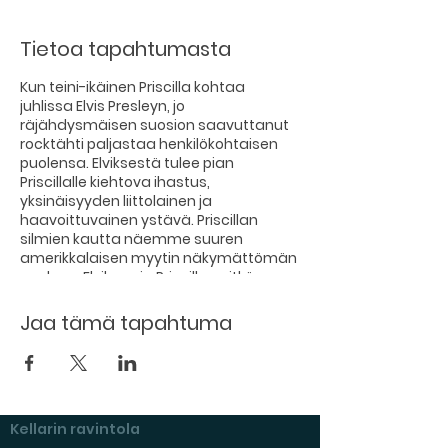
Tietoa tapahtumasta
Kun teini-ikäinen Priscilla kohtaa
juhlissa Elvis Presleyn, jo
räjähdysmäisen suosion saavuttanut
rocktähti paljastaa henkilökohtaisen
puolensa. Elviksestä tulee pian
Priscillalle kiehtova ihastus,
yksinäisyyden liittolainen ja
haavoittuvainen ystävä. Priscillan
silmien kautta näemme suuren
amerikkalaisen myytin näkymättömän
puolen – Elviksen ja Priscillan pitkän
seurustelusuhteen, myrskyisän
avioliiton, sekä matkan saksalaiselta
Jaa tämä tapahtuma
armeijatukikohdalta Elviksen
unelmataloon Gracelandiin. Elokuva
kertoo koskettavasti rakkaudesta,
haaveista ja kuuluisuudesta. Priscilla-
elokuvan on ohjannut Sofia Coppola
Kellarin ravintola
(Lost in translation, Marie Antoinette).