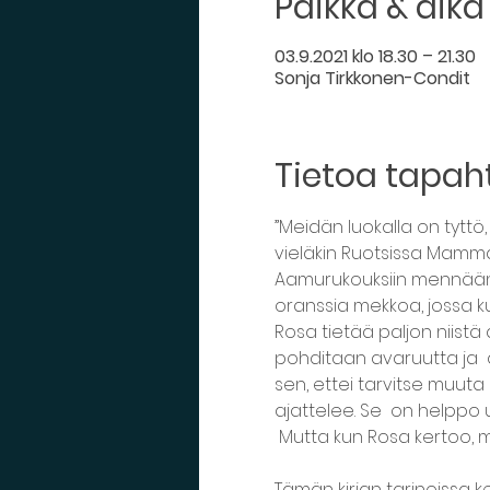
Paikka & aika
03.9.2021 klo 18.30 – 21.30
Sonja Tirkkonen-Condit
Tietoa tapa
”Meidän luokalla on tyttö,
vieläkin Ruotsissa Mamma j
Aamurukouksiin mennään p
oranssia mekkoa, jossa kuk
Rosa tietää paljon niistä 
pohditaan avaruutta ja  ä
sen, ettei tarvitse muuta k
ajattelee. Se  on helppo u
 Mutta kun Rosa kertoo, mistä vauvat tulevat, niin sitä ei usko kukaan.” 

Tämän kirjan tarinoissa k