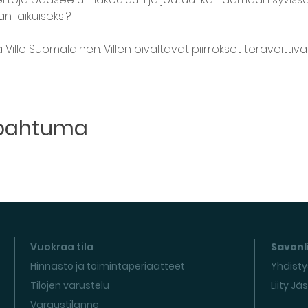
  aikuiseksi? 

a Ville Suomalainen. Villen oivaltavat piirrokset terävöitt
apahtuma
Vuokraa tila
Savonli
Hinnasto ja toimintaperiaatteet
Yhdisty
Tilojen varustelu
Liity Jä
Varaustilanne