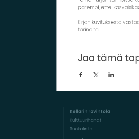
parempi, ettei kasvaisikaan
Kirjan kuvituksesta vasta
tarinoita.
Jaa tämä t
Kellarin ravintola
Kulttuurihanat
Ruokalista