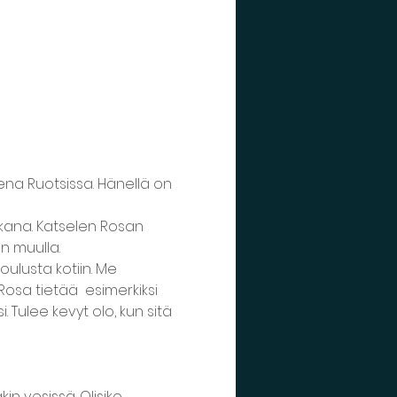
sena Ruotsissa. Hänellä on 
kana. Katselen Rosan 
 muulla. 

ulusta kotiin. Me 
osa tietää  esimerkiksi 
. Tulee kevyt olo, kun sitä 
n vesissä. Olisiko 