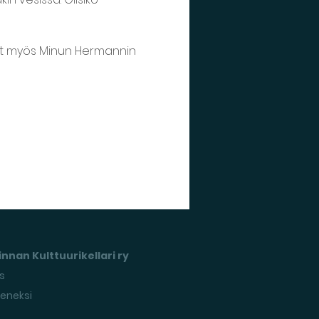
ivät myös Minun Hermannin 
nnan Kulttuurikellari ry
s
seneksi