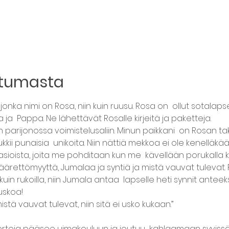
htumasta
 jonka nimi on Rosa, niin kuin ruusu. Rosa on  ollut sotalap
a  Pappa. Ne lähettävät Rosalle kirjeitä ja paketteja. 

arijonossa voimistelusaliin. Minun paikkani  on Rosan ta
kii punaisia  unikoita. Niin nättiä mekkoa ei ole kenelläkään
asioista, joita me pohditaan kun me  kävellään porukalla ko
ärettömyyttä, Jumalaa ja syntiä ja mistä vauvat tulevat. R
uin rukoilla, niin Jumala antaa  lapselle heti synnit anteeksi
skoa! 

ertoja pääsee uimakouluun ja joutuu  kahlaamaan syvissäki