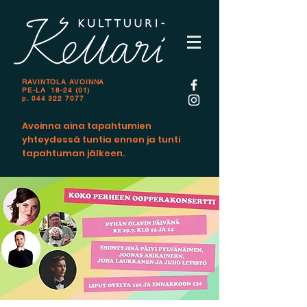
RAVINTOLA AVOINNA
PE-LA 18-24 (01)
p.
044 322 7077
Avoinna aina tapahtumien
yhteydessä tuntia ennen ja tunti
tapahtuman jälkeen.