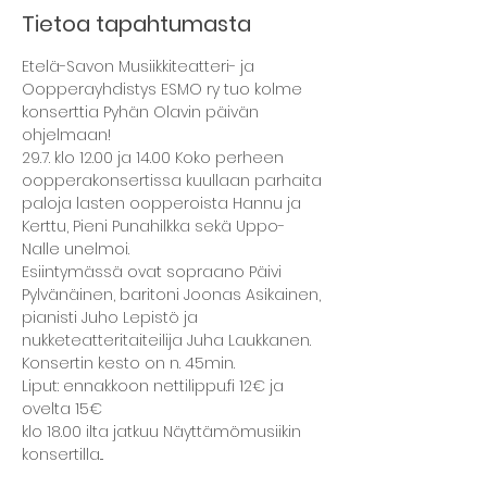
Tietoa tapahtumasta
Etelä-Savon Musiikkiteatteri- ja 
Oopperayhdistys ESMO ry tuo kolme 
konserttia Pyhän Olavin päivän 
ohjelmaan!
29.7. klo 12.00 ja 14.00 Koko perheen 
oopperakonsertissa kuullaan parhaita 
paloja lasten oopperoista Hannu ja 
Kerttu, Pieni Punahilkka sekä Uppo-
Nalle unelmoi.
Esiintymässä ovat sopraano Päivi 
Pylvänäinen, baritoni Joonas Asikainen, 
pianisti Juho Lepistö ja 
nukketeatteritaiteilija Juha Laukkanen.
Konsertin kesto on n. 45min.
Liput: ennakkoon nettilippu.fi 12€ ja 
ovelta 15€
klo 18.00 ilta jatkuu Näyttämömusiikin 
konsertilla...