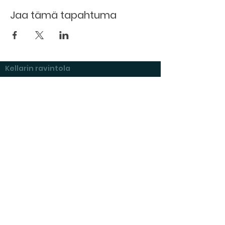
Jaa tämä tapahtuma
Kellarin ravintola
Kulttuurihanat
Ruokalista
Tapahtumat
Vuokraa tila
Hinnasto ja toimintaperiaatteet
Tilojen varustelu
Varaustilanne
Näyttelyt Kulttuurikellarilla
Kysymyksiä ja vastauksia
Vuokraajan muistilista