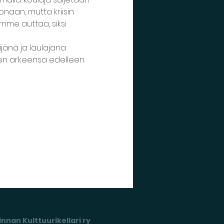
naan, mutta kriisin 
mme auttaa, siksi 
ijänä ja laulajana 
en arkeensa edelleen. 
nnan Kulttuurikellari ry