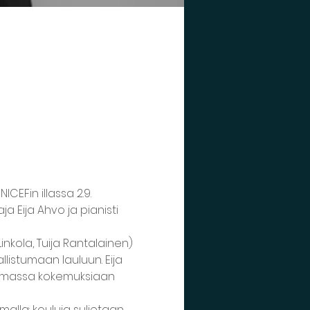
CEFin illassa 2.9. 
ja Eija Ahvo ja pianisti 
kola, Tuija Rantalainen) 
listumaan lauluun. Eija 
 lomassa kokemuksiaan 
lla: kouluja suljetaan 