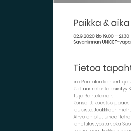
Paikka & aika
02.9.2020 klo 19.00 – 21.30
Savonlinnan UNICEF-vapa
Tietoa tapa
Iiro Rantalan konsertti jo
Kulttuurikellarilla esiinty
Tuija Rantalainen.
Konsertti koostuu pääasia
lauluista. Joukkkoon maht
Ahvo on ollut Unicef läh
lähettilästyöstä sekä Suo
Lapset ovat kaikkein haa