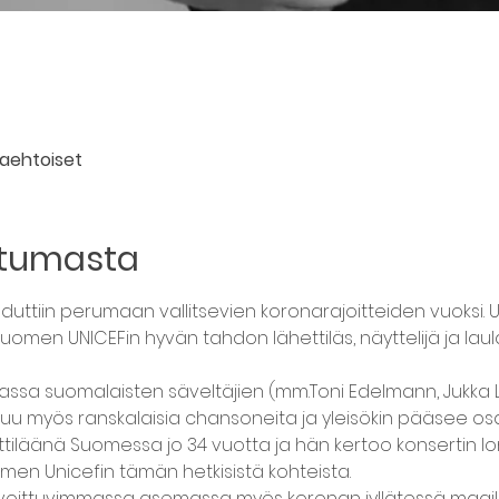
aehtoiset
htumasta
uduttiin perumaan vallitsevien koronarajoitteiden vuoksi. UNI
y Suomen UNICEFin hyvän tahdon lähettiläs, näyttelijä ja laula
ssa suomalaisten säveltäjien (mm.Toni Edelmann, Jukka Lin
uu myös ranskalaisia chansoneita ja yleisökin pääsee osal
ettiläänä Suomessa jo 34 vuotta ja hän kertoo konsertin
men Unicefin tämän hetkisistä kohteista.
voittuvimmassa asemassa myös koronan jyllätessä maailma