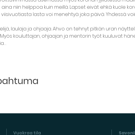
aina niin helppoa kuin meillä. Lapset eivät ehkä kuole koro
 viisivuotiasta lasta voi menehtyä joka päivä. Yhdessä voi
telijä, laulaja ja ohjaaja. Ahvo on tehnyt pitkän uran näyttel
 Myös kouluttajan, ohjaajan ja mentorin työt kuuluvat hän
ia…
apahtuma
Vuokraa tila
Savonli