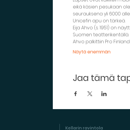
eikä käsien pesukaan ole 
seurauksena yli 6000 alle
Unicefin apu on tärkeä.
Eija Ahvo (s. 1951) on näyt
Suomen teatterikentällä.
Ahvo palkittiin Pro Finland
Näytä enemmän
Jaa tämä t
Kellarin ravintola