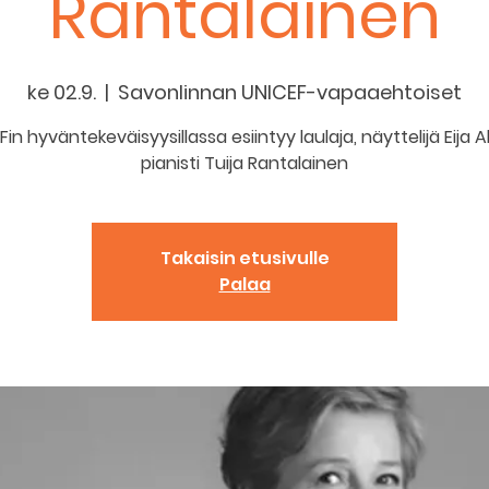
Rantalainen
ke 02.9.
  |  
Savonlinnan UNICEF-vapaaehtoiset
in hyväntekeväisyysillassa esiintyy laulaja, näyttelijä Eija 
pianisti Tuija Rantalainen
Takaisin etusivulle
Palaa