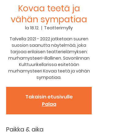
Kovaa teetä ja
vähän sympatiaa
la 18.12.
  |  
Teatterimylly
Talvella 2021 - 2022 jatketaan suuren
suosion saanutta näytelmää, joka
tarjoaa erilaisen teatterielämyksen:
murhamysteeri-illallinen. Savonlinnan
Kulttuurikellarissa esitetään
murhamysteeri Kovaa teetä ja vähän
sympatiaa.
Takaisin etusivulle
Palaa
Paikka & aika