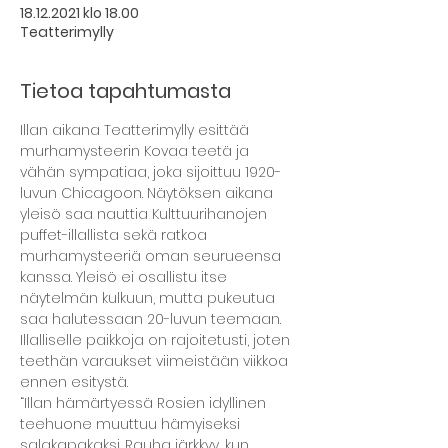
18.12.2021 klo 18.00
Teatterimylly
Tietoa tapahtumasta
Illan aikana Teatterimylly esittää 
murhamysteerin Kovaa teetä ja 
vähän sympatiaa, joka sijoittuu 1920-
luvun Chicagoon. Näytöksen aikana 
yleisö saa nauttia Kulttuurihanojen 
puffet-illallista sekä ratkoa 
murhamysteeriä oman seurueensa 
kanssa. Yleisö ei osallistu itse 
näytelmän kulkuun, mutta pukeutua 
saa halutessaan 20-luvun teemaan. 
Illalliselle paikkoja on rajoitetusti, joten 
teethän varaukset viimeistään viikkoa 
ennen esitystä.
“Illan hämärtyessä Rosien idyllinen 
teehuone muuttuu hämyiseksi 
salakapakaksi. Rauha järkkyy, kun 