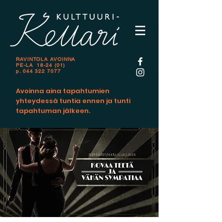
RAVINTOLA AVOINNA
PE-LA 18-24 (01)
p.
044 322 7077
Avoinna aina tapahtumien
yhteydessä tuntia ennen ja tunti
tapahtuman jälkeen.