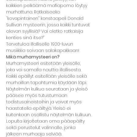
kaikkien pelkäämä mafiapomo löytyy 
murhattuna. Ratkaiseeko 
“kovapintainen” konstaapeli Donald 
Sullivan mysteerin, jossa kaikki tuntuvat 
olevan syyllisiä? Vai oletko ratkaisija 
kenties sinä itse?”
Tervetuloa illalliselle 1920-luvun 
musiikkia soivaan salakapakkaan!
Mikä murhamysteeri on?
Murhamysteeri esitetään yleisölle, 
joka voi samalla nauttia illallisesta. 
Kaikki epäillyt esitellään yleisölle sekä 
murhaillan tapahtumia käydään läpi. 
Näytelmän kulkua seurataan ja yleisö 
pääsee myös tutustumaan 
todistusaineistoihin ja voivat myös 
haastatella epäiltyjä. Yleisö ei 
kuitenkaan osallistu näytelmän kulkuun.
Lopulta kirjoitetaan oma pääepäilty 
sekä perustelut valinnalle, jonka 
jälkeen murhaaja selviää.