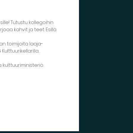
lle! Tutustu kollegoihin 
a kahvit ja teet. Esillä 
an toimijoita laaja-
lttuurikellarilla. 
kulttuuriministeriö.