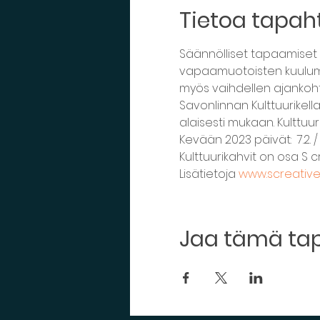
Tietoa tapa
Säännölliset tapaamiset S
vapaamuotoisten kuulumist
myös vaihdellen ajankohta
Savonlinnan Kulttuurikellar
alaisesti mukaan. Kulttuur
Kevään 2023 päivät:  7.2. / 7.3.
Kulttuurikahvit on osa S c
Lisätietoja 
www.screatives
Jaa tämä t