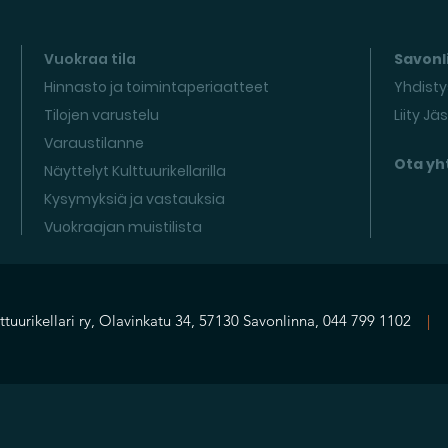
Vuokraa tila
Savonli
Hinnasto ja toimintaperiaatteet
Yhdisty
Tilojen varustelu
Liity Jä
Varaustilanne
Ota yh
Näyttelyt Kulttuurikellarilla
Kysymyksiä ja vastauksia
Vuokraajan muistilista
ttuurikellari ry, Olavinkatu 34, 57130 Savonlinna, 044 799 1102
|