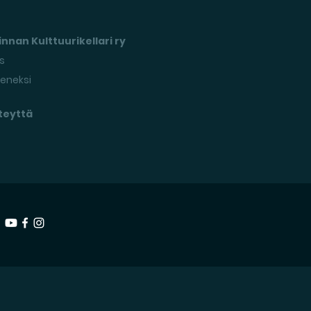
nnan Kulttuurikellari ry
s
seneksi
teyttä