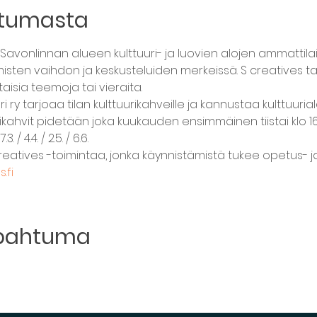
htumasta
avonlinnan alueen kulttuuri- ja luovien alojen ammattilaisi
en vaihdon ja keskusteluiden merkeissä. S creatives tarjoa
isia teemoja tai vieraita.
i ry tarjoaa tilan kulttuurikahveille ja kannustaa kulttuurial
ikahvit pidetään joka kuukauden ensimmäinen tiistai klo 16 Ku
 / 4.4. / 2.5. / 6.6.
reatives -toimintaa, jonka käynnistämistä tukee opetus- ja 
.fi
apahtuma