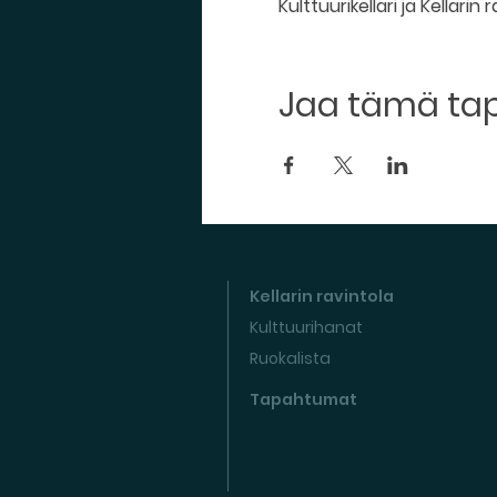
Kulttuurikellari ja Kellarin 
Jaa tämä t
Kellarin ravintola
Kulttuurihanat
Ruokalista
Tapahtumat