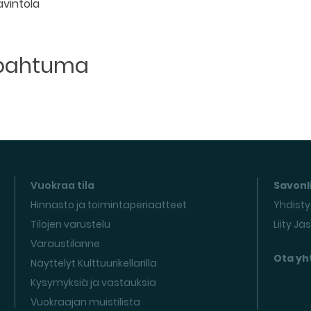
ravintola
apahtuma
Vuokraa tila
Savonli
Hinnasto ja toimintaperiaatteet
Yhdisty
Tilojen varustelu
Liity Jä
Varaustilanne
Ota yh
Näyttelyt Kulttuurikellarilla
Kysymyksiä ja vastauksia
Vuokraajan muistilista