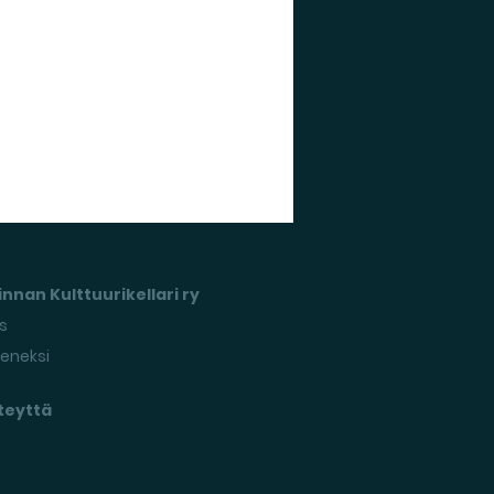
nnan Kulttuurikellari ry
s
seneksi
teyttä