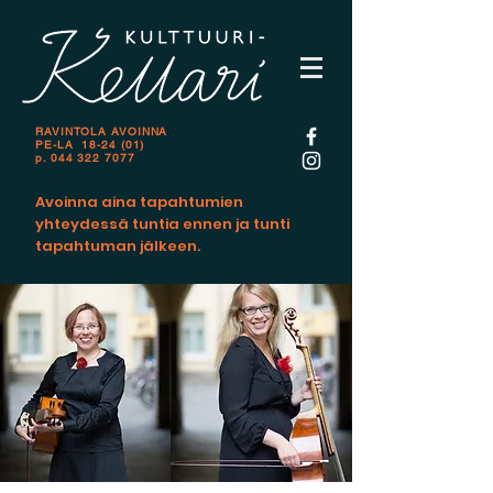
RAVINTOLA AVOINNA
PE-LA 18-24 (01)
p.
044 322 7077
Avoinna aina tapahtumien
yhteydessä tuntia ennen ja tunti
tapahtuman jälkeen.