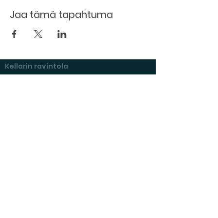
Jaa tämä tapahtuma
Kellarin ravintola
Kulttuurihanat
Ruokalista
Tapahtumat
Vuokraa tila
Hinnasto ja toimintaperiaatteet
Tilojen varustelu
Varaustilanne
Näyttelyt Kulttuurikellarilla
Kysymyksiä ja vastauksia
Vuokraajan muistilista