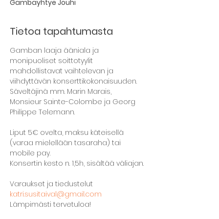
Gambayhtye Jouhi
Tietoa tapahtumasta
Gamban laaja ääniala ja 
monipuoliset soittotyylit 
mahdollistavat vaihtelevan ja 
viihdyttävän konserttikokonaisuuden. 
Säveltäjinä mm. Marin Marais, 
Monsieur Sainte-Colombe ja Georg 
Philippe Telemann.

Liput 5€ ovelta, maksu käteisellä 
(varaa mielellään tasaraha) tai 
mobile pay.

Konsertin kesto n. 1,5h, sisältää väliajan.

Varaukset ja tiedustelut 
katri.susitaival@gmail.com
Lämpimästi tervetuloa!