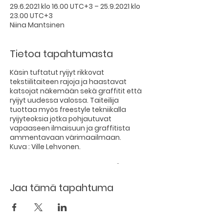
29.6.2021 klo 16.00 UTC+3 – 25.9.2021 klo
23.00 UTC+3
Niina Mantsinen
Tietoa tapahtumasta
Käsin tuftatut ryijyt rikkovat
tekstiilitaiteen rajoja ja haastavat
katsojat näkemään sekä graffitit että
ryijyt uudessa valossa. Taiteilija
tuottaa myös freestyle tekniikalla
ryijyteoksia jotka pohjautuvat
vapaaseen ilmaisuun ja graffitista
ammentavaan värimaailmaan.
Kuva : Ville Lehvonen.
NIINA MANTSINEN: GRAFFITIRYIJYJÄ –
näyttely Savonlinnan Kulttuurikellarilla
29.6.-25.9. Näyttely on avoinna Kellarin
Jaa tämä tapahtuma
ravintolan aukioloaikoina ti–to 16–22
(23), pe-la 16-24(01)