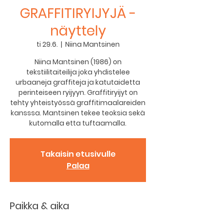
GRAFFITIRYIJYJÄ -
näyttely
ti 29.6.
  |  
Niina Mantsinen
Niina Mantsinen (1986) on
tekstiilitaiteilija joka yhdistelee
urbaaneja graffiteja ja katutaidetta
perinteiseen ryijyyn. Graffitiryijyt on
tehty yhteistyössä graffitimaalareiden
kansssa. Mantsinen tekee teoksia sekä
kutomalla etta tuftaamalla.
Takaisin etusivulle
Palaa
Paikka & aika