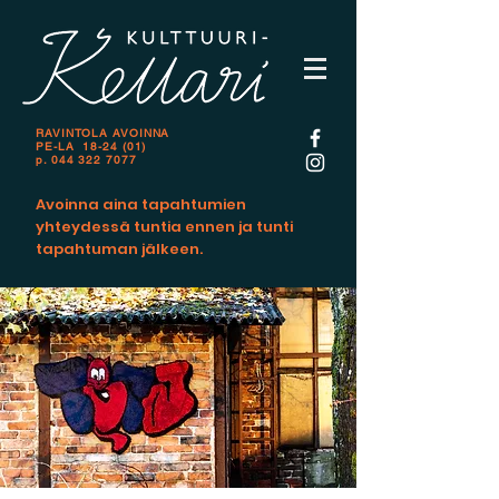
RAVINTOLA AVOINNA
PE-LA 18-24 (01)
p.
044 322 7077
Avoinna aina tapahtumien
yhteydessä tuntia ennen ja tunti
tapahtuman jälkeen.