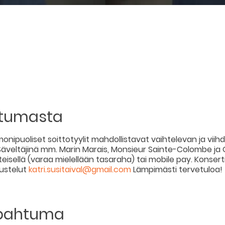
htumasta
onipuoliset soittotyylit mahdollistavat vaihtelevan ja vii
Säveltäjinä mm. Marin Marais, Monsieur Sainte-Colombe ja 
eisellä (varaa mielellään tasaraha) tai mobile pay. Konsertin
dustelut
katri.susitaival@gmail.com
Lämpimästi tervetuloa!
apahtuma