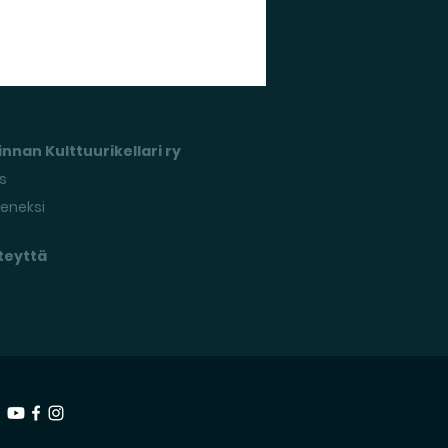
nnan Kulttuurikellari ry
s
seneksi
teyttä