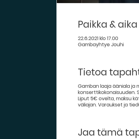
Paikka & aika
22.6.2021 klo 17.00
Gambayhtye Jouhi
Tietoa tapa
Gamban laaja ääniala ja m
konserttikokonaisuuden. 
Liput 5€ ovelta, maksu kät
väliajan. Varaukset ja tie
Jaa tämä t