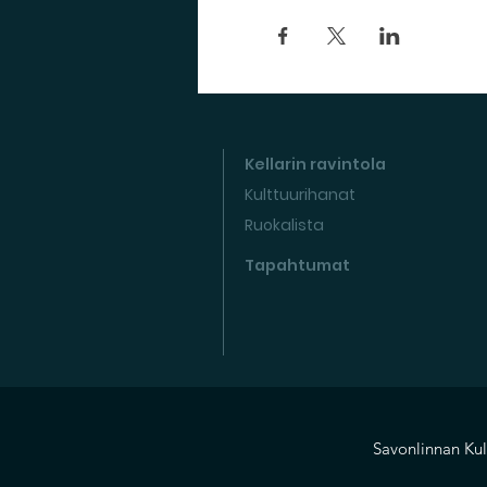
Kellarin ravintola
Kulttuurihanat
Ruokalista
Tapahtumat
Savonlinnan Kul