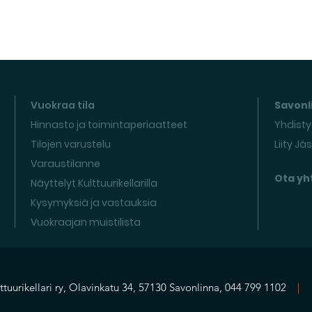
Vuokraa tila
Savonli
Hinnasto ja toimintaperiaatteet
Yhdisty
Tilojen varustelu
Liity Jä
Varaustilanne
Ota yh
Näyttelyt Kulttuurikellarilla
Kysymyksiä ja vastauksia
Vuokraajan muistilista
ttuurikellari ry, Olavinkatu 34, 57130 Savonlinna, 044 799 1102
|