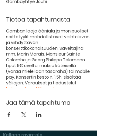
Gambayhtye Jouhi
Tietoa tapahtumasta
Gamban laaja ääniala ja monipuoliset
soittotyylit mahdollistavat vaihtelevan
ja viihdyttävän
konserttikokonaisuuden. Säveltäjinä
mm. Marin Marais, Monsieur Sainte-
Colombe ja Georg Philippe Telemann.
Liput 5€ ovelta, maksu käteisellä
(varaa mielellään tasaraha) tai mobile
pay. Konsertin kesto n. 1,5h, sisältää
väliajan. Varaukset ja tiedustelut
katri.susitaival@gmail.com
Lämpimästi tervetuloa!
Jaa tämä tapahtuma
Kellarin ravintola