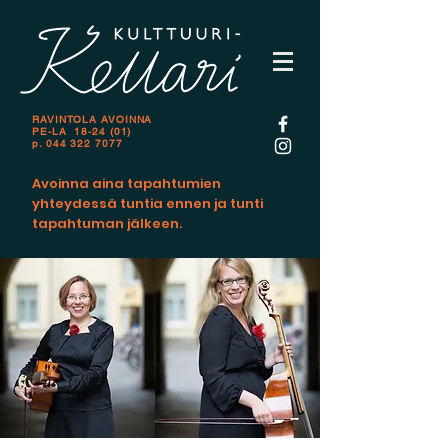
RAVINTOLA AVOINNA
PE-LA 18-24 (01)
p.
044 322 7077
Avoinna aina tapahtumien
yhteydessä tuntia ennen ja tunti
tapahtuman jälkeen.