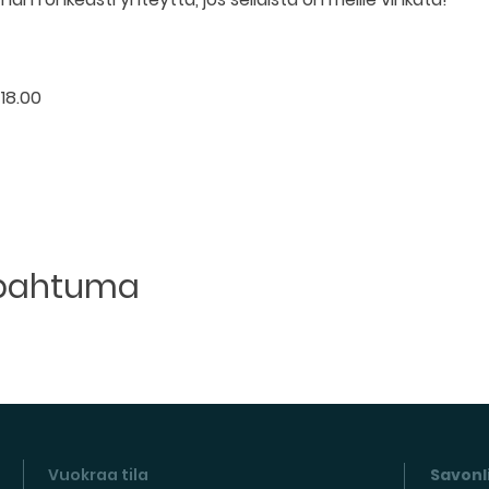
 18.00
apahtuma
Vuokraa tila
Savonli