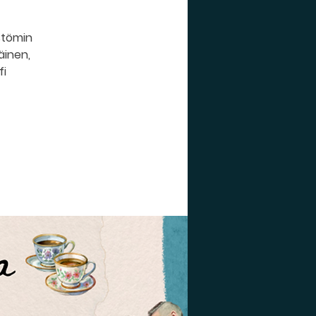
rstömin
äinen,
fi