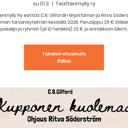
su 01.3.
  |  
Teatterimylly ry
rimylly Ry esittää C.B. Glifordin kirjoittaman ja Ritva Söde
man farssinäytelmän keväällä 2026. Peruslippu 25 € Eläkel
piskelija ja ryhmät (yli 10 henkilöä) 23 € ja ennakkoon biletti.
Takaisin etusivulle
Paluu