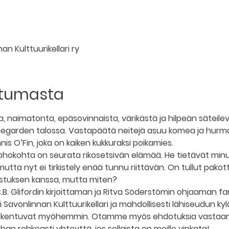
an Kulttuurikellari ry
htumasta
a, naimatonta, epäsovinnaista, värikästä ja hilpeän säteile
ildegarden talossa. Vastapäätä neitejä asuu komea ja hurm
is O’Fin, joka on kaiken kukkuraksi poikamies.
kohokohta on seurata rikosetsivän elämää. He tietävät minu
utta nyt ei tirkistely enää tunnu riittävän. On tullut pako
istuksen kanssa, mutta miten?
C.B. Glifordin kirjoittaman ja Ritva Söderstömin ohjaaman f
 Savonlinnan Kulttuurikellari ja mahdollisesti lähiseudun kyl
tarkentuvat myöhemmin. Otamme myös ehdotuksia vastaan 
han rohkeasti yhteyttä, jos sellaista on meille vinkata!