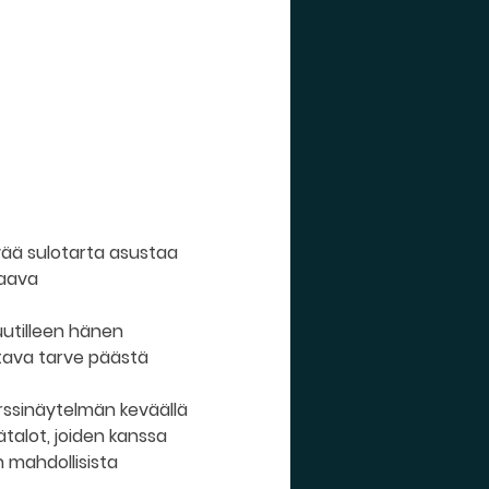
vää sulotarta asustaa 
aava 
utilleen hänen 
ttava tarve päästä 
arssinäytelmän keväällä 
ätalot, joiden kanssa 
mahdollisista 