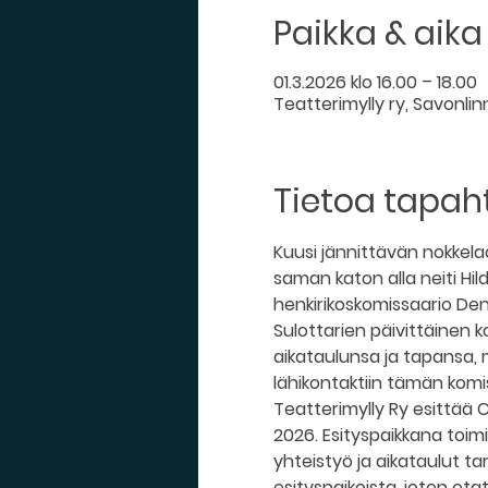
Paikka & aika
01.3.2026 klo 16.00 – 18.00
Teatterimylly ry, Savonlinn
Tietoa tapa
Kuusi jännittävän nokkela
saman katon alla neiti H
henkirikoskomissaario Denn
Sulottarien päivittäinen 
aikataulunsa ja tapansa, m
lähikontaktiin tämän kom
Teatterimylly Ry esittää 
2026. Esityspaikkana toimii
yhteistyö ja aikataulut 
esityspaikoista, joten otat