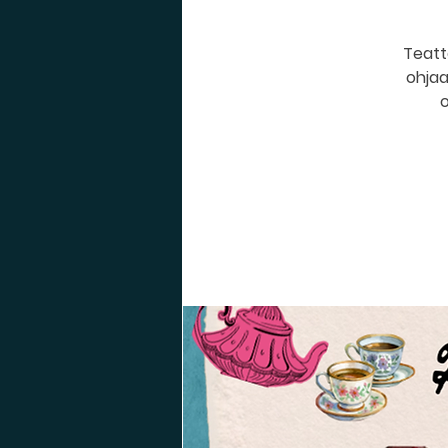
Teatte
ohjaa
o