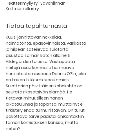
Teatterimylly ry., Savonlinnan
Kulttuurikellari ry.
Tietoa tapahtumasta
Kuusi jännittävän nokkelaa, 
naimatonta, epäsovinnaista, värikästä 
ja hilpeän säteilevää sulotarta 
asustaa saman katon alla neiti 
Hildegarden talossa. Vastapäätä 
neitejä asuu komea ja hurmaava 
henkirikoskomissaario Dennis O’Fin, joka 
on kaiken kukkuraksi poikamies.
Sulottarien päivittäinen kohokohta on 
seurata rikosetsivän elämää. He 
tietävät minuutilleen hänen 
aikataulunsa ja tapansa, mutta nyt ei 
tirkistely enää tunnu riittävän. On tullut 
pakottava tarve päästä lähikontaktiin 
tämän komistuksen kanssa, mutta 
miten?