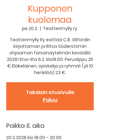
Kupponen
kuolemaa
pe 20.2.
  |  
Teatterimylly ry.
Teatterimylly Ry esittää C.B. Glifordin
kirjoittaman ja Ritva Söderstömin
ohjaaman farssinäytelmän keväällä
2026! Ensi-ilta 6.2. klo18:00. Peruslippu 25
€ Eläkeläinen, opiskelija ja ryhmät (yli 10
henkilöä) 23 €.
Takaisin etusivulle
Paluu
Paikka & aika
20.2.2026 klo 18.00 – 20.00