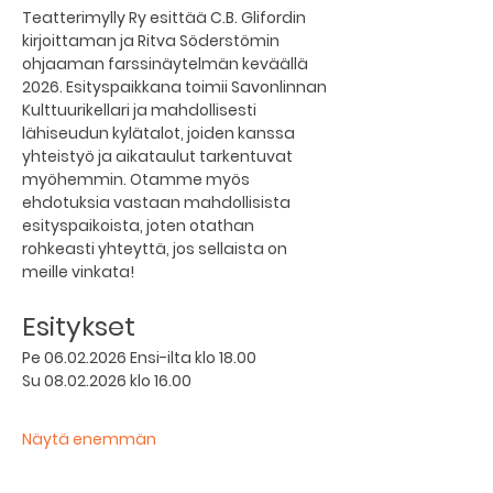
Teatterimylly Ry esittää C.B. Glifordin 
kirjoittaman ja Ritva Söderstömin 
ohjaaman farssinäytelmän keväällä 
2026. Esityspaikkana toimii Savonlinnan 
Kulttuurikellari ja mahdollisesti 
lähiseudun kylätalot, joiden kanssa 
yhteistyö ja aikataulut tarkentuvat 
myöhemmin. Otamme myös 
ehdotuksia vastaan mahdollisista 
esityspaikoista, joten otathan 
rohkeasti yhteyttä, jos sellaista on 
meille vinkata!
Esitykset 
Pe 06.02.2026 Ensi-ilta klo 18.00
Su 08.02.2026 klo 16.00
Näytä enemmän