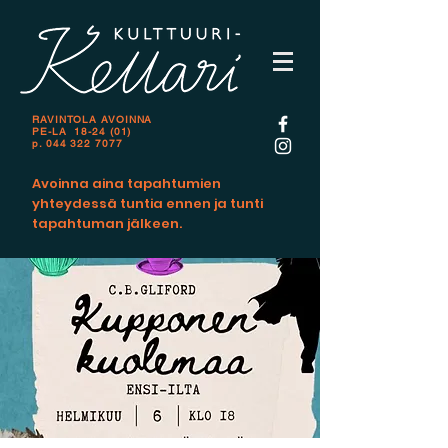
RAVINTOLA AVOINNA
PE-LA 18-24 (01)
p.
044 322 7077
Avoinna aina tapahtumien
yhteydessä tuntia ennen ja tunti
tapahtuman jälkeen.