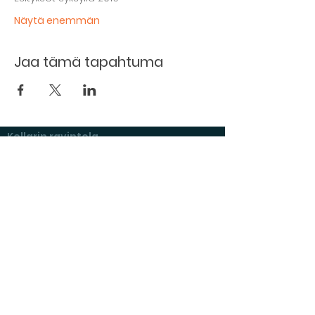
Näytä enemmän
Jaa tämä tapahtuma
Kellarin ravintola
Kulttuurihanat
Ruokalista
Tapahtumat
Vuokraa tila
Hinnasto ja toimintaperiaatteet
Tilojen varustelu
Varaustilanne
Näyttelyt Kulttuurikellarilla