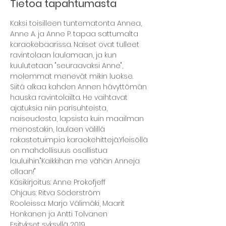
Tietoa tapahtumasta
Kaksi toisilleen tuntematonta Annea, 
Anne A. ja Anne P. tapaa sattumalta 
karaokebaarissa. Naiset ovat tulleet 
ravintolaan laulamaan, ja kun 
kuulutetaan "seuraavaksi Anne", 
molemmat menevät mikin luokse.
Siitä alkaa kahden Annen hävyttömän 
hauska ravintolailta. He vaihtavat 
ajatuksia niin parisuhteista, 
naiseudesta, lapsista kuin maailman 
menostakin, laulaen välillä 
rakastetuimpia karaokehittejä.Yleisöllä 
on mahdollisuus osallistua 
lauluihin."Kaikkihan me vähän Anneja 
ollaan!"
Käsikirjoitus: Anne Prokofjeff
Ohjaus: Ritva Söderström
Rooleissa: Marjo Välimäki, Maarit 
Honkanen ja Antti Tolvanen
Esitykset syksyllä 2019