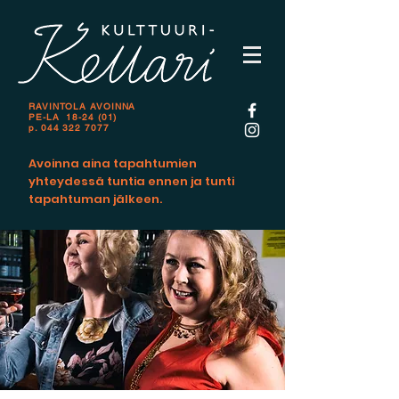
RAVINTOLA AVOINNA
PE-LA 18-24 (01)
p.
044 322 7077
Avoinna aina tapahtumien
yhteydessä tuntia ennen ja tunti
tapahtuman jälkeen.