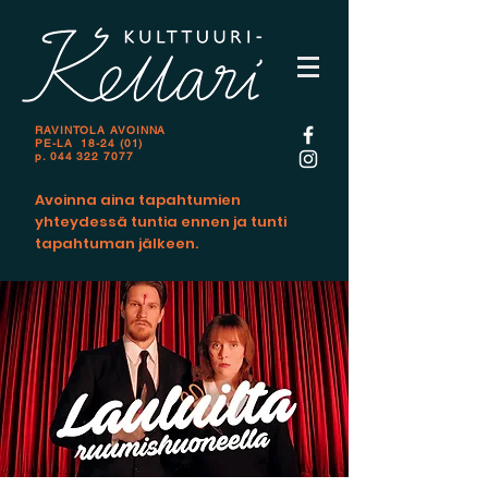
RAVINTOLA AVOINNA
PE-LA 18-24 (01)
p.
044 322 7077
Avoinna aina tapahtumien
yhteydessä tuntia ennen ja tunti
tapahtuman jälkeen.