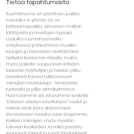
Tietoa tapahtumasta
Ruumishuone on pelottava paikka, 
toisaalta ei yhtään. Se on 
kohtaamispaikka, viimeisen matkan 
lähtöpiste ja muistojen tyyssija. 
Lauluilta ruumishuoneella - 
esityksessä pääsemme musiikin, 
laulujen ja tarinoiden siivittämänä 
hetkeksi kuoleman äärelle, mutta 
myös paikalle saapuneen kahden 
laulavan näyttelijän ja heidän pikku 
bändinsä kanssa tulkitsemaan 
vaInajien toivelauluja - lempeästi, 
tunteella ja pilke silmäkulmassa. 
Huomaamme siis istuvamme keskellä 
”Entisten elävien sävellahjaa.” Laulut ja 
tarinat eivät kerro yksinomaan 
läsnäolevien toiveita vaan laajemmin, 
kaikkien vainajien, myös meidän 
tulevien kuolleiden. Ja mikä parasta, 
leppoisat tarinat ja runot täydentävät 