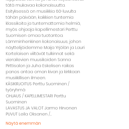
tätä mukavaa kokonaisuutta.
Esityksessä on musiikkia 60-luvulta 
tähän päivään, kaikkien tuntemia 
klassikoita ja tuntemattomia helmiä, 
myös ohjaaja kapellimestari Perttu 
Suomisen omaa tuotantoa. 
Lämminhenkinen kokonaisuus, johon 
näyttelijöidemme Maija Yrjölän ja Lauri 
Kortelaisen viiltävät tulkinnat sekä 
vierailevien muusikoiden Sanna 
Pirttisalon ja Juha Eskelisen raikas 
panos antaa oman kivan ja kirkkaan 
musiikillisen ilmeen.
KÄSIKIRJOITUS Perttu Suominen / 
työryhmä
OHJAUS / KAPELLIMESTARI Perttu 
Suominen
LAVASTUS JA VALOT Jarmo Hirvonen
PUVUT Leila Oksanen /…
Näytä enemmän