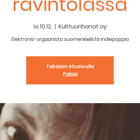
ravintolassa
la 10.12.
  |  
Kulttuurihanat ay
Elektronis-orgaanista suomenkielistä indiepoppia
Takaisin etusivulle
Palaa