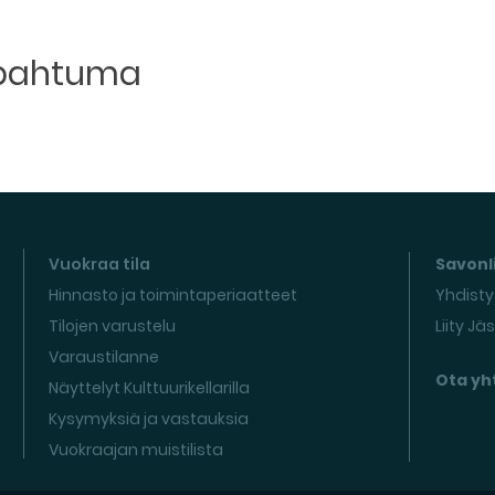
apahtuma
Vuokraa tila
Savonli
Hinnasto ja toimintaperiaatteet
Yhdisty
Tilojen varustelu
Liity Jä
Varaustilanne
Ota yh
Näyttelyt Kulttuurikellarilla
Kysymyksiä ja vastauksia
Vuokraajan muistilista