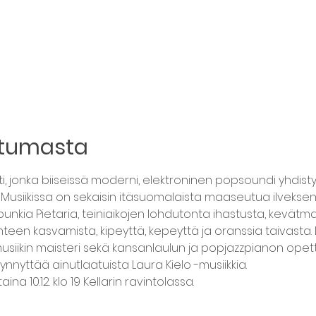
htumasta
ti, jonka biiseissä moderni, elektroninen popsoundi yhdistyy
n. Musiikissa on sekaisin itäsuomalaista maaseutua ilveksen
punkia Pietaria, teiniaikojen lohdutonta ihastusta, kevät
teen kasvamista, kipeyttä, kepeyttä ja oranssia taivasta.
siikin maisteri sekä kansanlaulun ja popjazzpianon opett
ynnyttää ainutlaatuista Laura Kielo -musiikkia.
ina 10.12. klo 19 Kellarin ravintolassa.