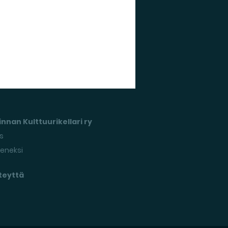
nnan Kulttuurikellari ry
s
seneksi
teyttä