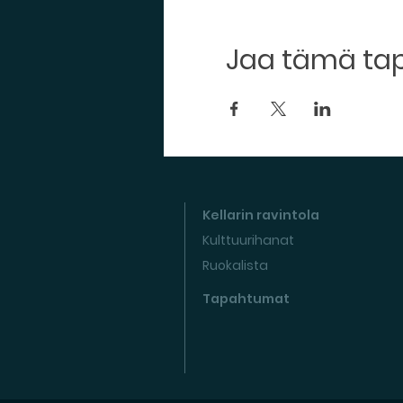
Jaa tämä t
Kellarin ravintola
Kulttuurihanat
Ruokalista
Tapahtumat