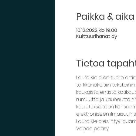
Paikka & aika
10.12.2022 klo 19.00
Kulttuurihanat ay
Tietoa tapa
Laura Kielo on tuore artis
tarkkanäköisiin teksteihi
kaukaista entistä kotikau
rumuutta ja kauneutta. Yh
koulutukseltaan kansanmu
elektroniseen ilmaisuun s
Laura Kielo esiintyy lauanta
Vapaa pääsy!