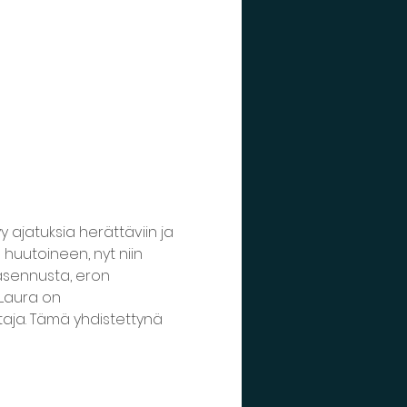
 ajatuksia herättäviin ja 
 huutoineen, nyt niin 
masennusta, eron 
 Laura on 
aja. Tämä yhdistettynä 