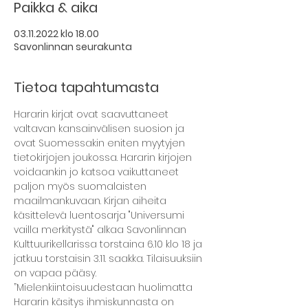
Paikka & aika
03.11.2022 klo 18.00
Savonlinnan seurakunta
Tietoa tapahtumasta
Hararin kirjat ovat saavuttaneet 
valtavan kansainvälisen suosion ja 
ovat Suomessakin eniten myytyjen 
tietokirjojen joukossa. Hararin kirjojen 
voidaankin jo katsoa vaikuttaneet 
paljon myös suomalaisten 
maailmankuvaan. Kirjan aiheita 
käsittelevä luentosarja "Universumi 
vailla merkitystä" alkaa Savonlinnan 
Kulttuurikellarissa torstaina 6.10 klo 18 ja 
jatkuu torstaisin 3.11. saakka. Tilaisuuksiin 
on vapaa pääsy.
”Mielenkiintoisuudestaan huolimatta 
Hararin käsitys ihmiskunnasta on 