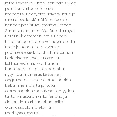
ratkaisevasti puutteellinen: hän sulkee 
pois sen varteenotettavan 
mahdollisuuden, että universumilla ja 
siinä olevalla elämällä on Luoja ja 
häneen perustuva merkitys”, kertoo 
Sammeli Juntunen. ”Väitän, että myös 
Hararin kirjoittaman ihmiskunnan 
historian perusteella voi havaita, että 
Luoja ja hänen luomistyönsä 
pilkahtelee siellä täällä ihmiskunnan 
biologisessa evoluutiossa ja 
kulttuurievoluutiossa. Tämän 
huomaaminen on tärkeää, sillä 
nykymaailman eräs keskeinen 
ongelma on Luojan olemassaolon 
kieltäminen ja siitä johtuva 
olemassaolon merkityksettömyyden 
tunto. Minusta on kirkkoherrana ja 
dosenttina tärkeää pitää esillä 
olomassaolon ja elämän 
merkityksellisyyttä.”