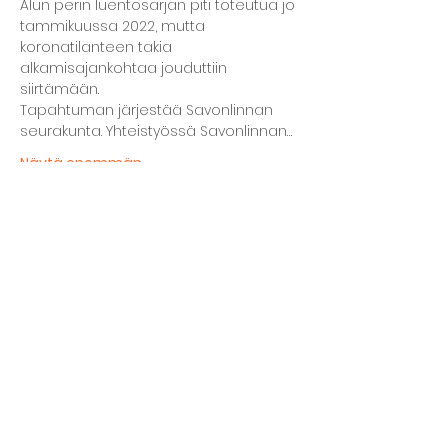
Alun perin luentosarjan piti toteutua jo 
tammikuussa 2022, mutta 
koronatilanteen takia 
alkamisajankohtaa jouduttiin 
siirtämään.
Tapahtuman järjestää Savonlinnan 
seurakunta. Yhteistyössä Savonlinnan…
Näytä enemmän
Jaa tämä tapahtuma
Kellarin ravintola
Kulttuurihanat
Ruokalista
Tapahtumat