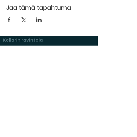
Jaa tämä tapahtuma
Kellarin ravintola
Kulttuurihanat
Ruokalista
Tapahtumat
Vuokraa tila
Hinnasto ja toimintaperiaatteet
Tilojen varustelu
Varaustilanne
Näyttelyt Kulttuurikellarilla
Kysymyksiä ja vastauksia
Vuokraajan muistilista