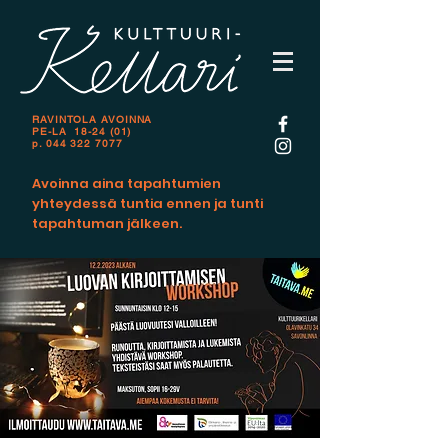
RAVINTOLA AVOINNA
PE-LA 18-24 (01)
p.
044 322 7077
Avoinna aina tapahtumien
yhteydessä tuntia ennen ja tunti
tapahtuman jälkeen.