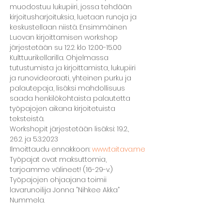
muodostuu lukupiiri, jossa tehdään 
kirjoitusharjoituksia, luetaan runoja ja 
keskustellaan niistä. Ensimmäinen 
Luovan kirjoittamisen workshop 
järjestetään su 12.2. klo 12.00-15.00 
Kulttuurikellarilla. Ohjelmassa 
tutustumista ja kirjoittamista, lukupiiri 
ja runovideoraati, yhteinen purku ja 
palautepaja, lisäksi mahdollisuus 
saada henkilökohtaista palautetta 
työpajojen aikana kirjoitetuista 
teksteistä. 
Workshopit järjestetään lisäksi: 19.2., 
26.2. ja 5.3.2023
Ilmoittaudu ennakkoon: 
www.taitava.me
Työpajat ovat maksuttomia, 
tarjoamme välineet! (16-29-v.)
Työpajojen ohjaajana toimii 
lavarunoilija Jonna ”Nihkee Akka” 
Nummela.