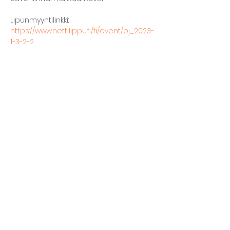
Lipunmyyntilinkki: 
https://www.nettilippu.fi/fi/event/oj_2023-
1-3-2-2
Jaa tämä tapahtuma
Kellarin ravintola
Kulttuurihanat
Ruokalista
Tapahtumat
Vuokraa tila
Hinnasto ja toimintaperiaatteet
Tilojen varustelu