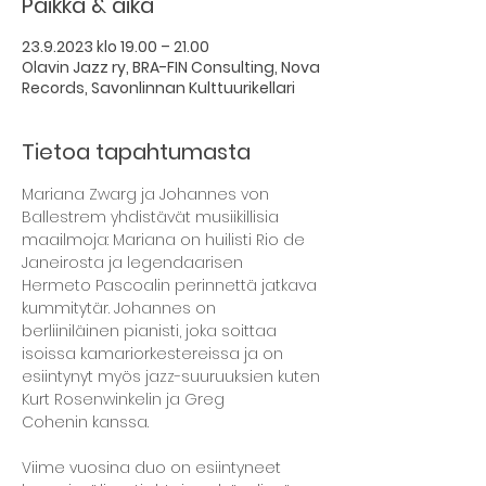
Paikka & aika
23.9.2023 klo 19.00 – 21.00
Olavin Jazz ry, BRA-FIN Consulting, Nova
Records, Savonlinnan Kulttuurikellari
Tietoa tapahtumasta
Mariana Zwarg ja Johannes von 
Ballestrem yhdistävät musiikillisia 

maailmoja: Mariana on huilisti Rio de 
Janeirosta ja legendaarisen 

Hermeto Pascoalin perinnettä jatkava 
kummitytär. Johannes on 

berliiniläinen pianisti, joka soittaa 
isoissa kamariorkestereissa ja on 

esiintynyt myös jazz-suuruuksien kuten 
Kurt Rosenwinkelin ja Greg 

Cohenin kanssa.

Viime vuosina duo on esiintyneet 