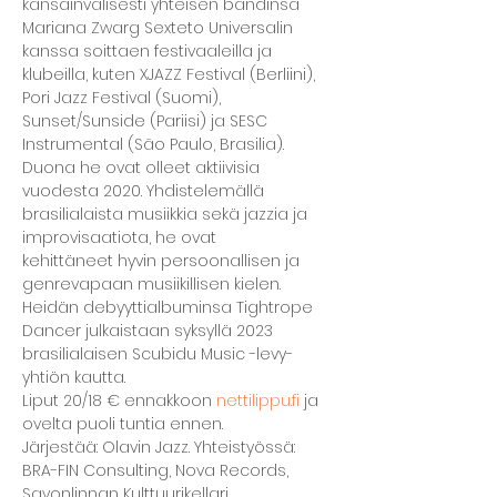
kansainvälisesti yhteisen bändinsä 

Mariana Zwarg Sexteto Universalin 
kanssa soittaen festivaaleilla ja 

klubeilla, kuten XJAZZ Festival (Berliini), 
Pori Jazz Festival (Suomi), 

Sunset/Sunside (Pariisi) ja SESC 
Instrumental (São Paulo, Brasilia). 

Duona he ovat olleet aktiivisia 
vuodesta 2020. Yhdistelemällä 

brasilialaista musiikkia sekä jazzia ja 
improvisaatiota, he ovat 

kehittäneet hyvin persoonallisen ja 
genrevapaan musiikillisen kielen. 

Heidän debyyttialbuminsa Tightrope 
Dancer julkaistaan syksyllä 2023 

brasilialaisen Scubidu Music -levy- 
yhtiön kautta.
Liput 20/18 € ennakkoon 
nettilippu.fi
 ja 
ovelta puoli tuntia ennen.

Järjestää: Olavin Jazz. Yhteistyössä: 
BRA-FIN Consulting, Nova Records, 

Savonlinnan Kulttuurikellari
