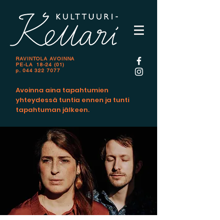
RAVINTOLA AVOINNA
PE-LA 18-24 (01)
p.
044 322 7077
Avoinna aina tapahtumien
yhteydessä tuntia ennen ja tunti
tapahtuman jälkeen.