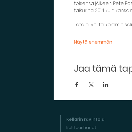
toisensa jälkeen. Pete Po
taikurina 2014 kuin kansai
Tätä ei voi tarkemmin seli
Näytä enemmän
Jaa tämä t
Kellarin ravintola
Kulttuurihanat