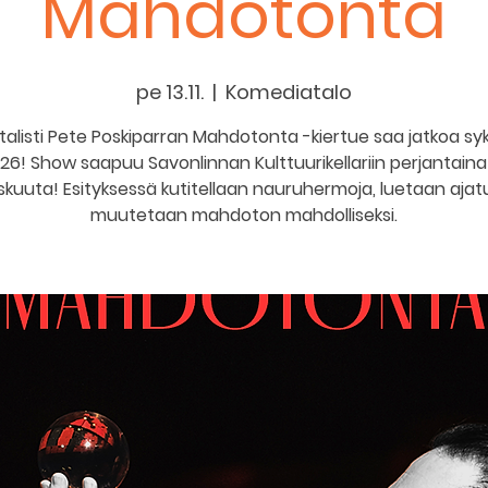
Mahdotonta
pe 13.11.
  |  
Komediatalo
alisti Pete Poskiparran Mahdotonta -kiertue saa jatkoa syk
26! Show saapuu Savonlinnan Kulttuurikellariin perjantaina 
kuuta! Esityksessä kutitellaan nauruhermoja, luetaan ajatu
muutetaan mahdoton mahdolliseksi.