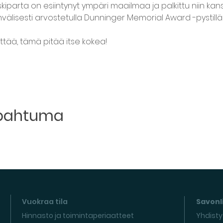
skiparta on esiintynyt ympäri maailmaa ja palkittu niin kan
nvälisesti arvostetulla Dunninger Memorial Award -pystillä 
ttää, tämä pitää itse kokea! 
apahtuma
Vuokraa tila
Savonli
Hinnasto ja toimintaperiaatteet
Yhdisty