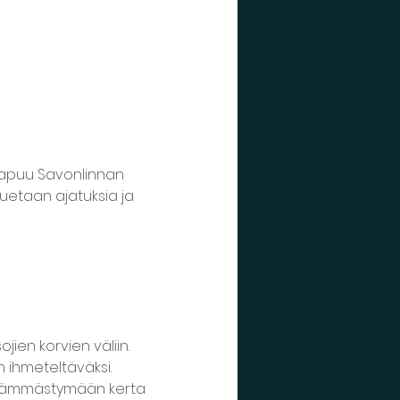
aapuu Savonlinnan 
luetaan ajatuksia ja 
ien korvien väliin. 
n ihmeteltäväksi.
a hämmästymään kerta 