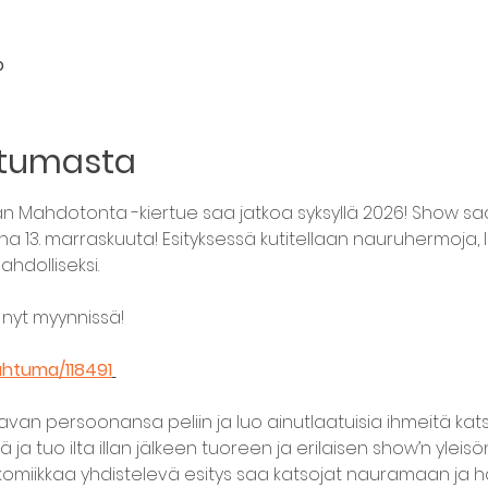
o
htumasta
ran Mahdotonta -kiertue saa jatkoa syksyllä 2026! Show s
aina 13. marraskuuta! Esityksessä kutitellaan nauruhermoja, 
dolliseksi.
nyt myynnissä!
pahtuma/118491
avan persoonansa peliin ja luo ainutlaatuisia ihmeitä katsoj
a tuo ilta illan jälkeen tuoreen ja erilaisen show’n yleisö
a komiikkaa yhdistelevä esitys saa katsojat nauramaan j