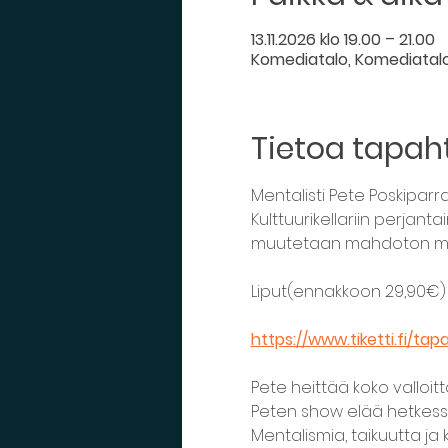
13.11.2026 klo 19.00 – 21.00
Komediatalo, Komediatal
Tietoa tapa
Mentalisti Pete Poskipar
Kulttuurikellariin perjant
muutetaan mahdoton mah
Liput(ennakkoon 29,90€) 
https://www.tiketti.fi/ta
Pete heittää koko valloitt
Peten show elää hetkessä j
Mentalismia, taikuutta j