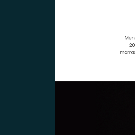
Ment
20
marras