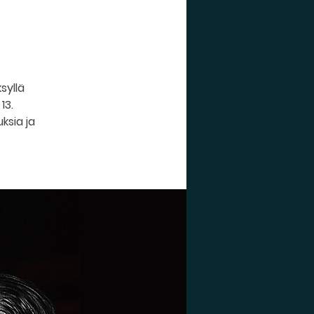
syllä
13.
ksia ja