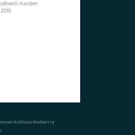
sallisesti Vuoden 
2019.
nnan Kulttuurikellari ry
s