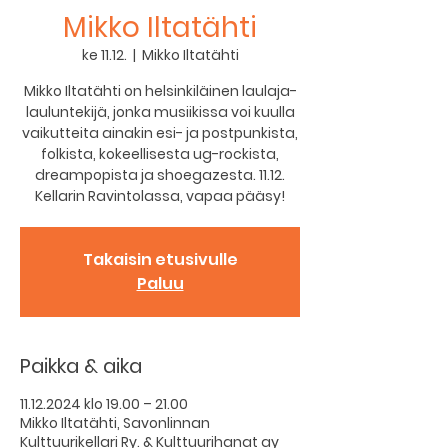
Mikko Iltatähti
ke 11.12.
  |  
Mikko Iltatähti
Mikko Iltatähti on helsinkiläinen laulaja-
lauluntekijä, jonka musiikissa voi kuulla
vaikutteita ainakin esi- ja postpunkista,
folkista, kokeellisesta ug-rockista,
dreampopista ja shoegazesta. 11.12.
Kellarin Ravintolassa, vapaa pääsy!
Takaisin etusivulle
Paluu
Paikka & aika
11.12.2024 klo 19.00 – 21.00
Mikko Iltatähti, Savonlinnan
Kulttuurikellari Ry. & Kulttuurihanat ay