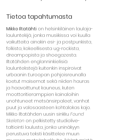
Tietoa tapahtumasta
Mikko Iltatähti
 on helsinkiläinen laulaja-
lauluntekijä, jonka musiikissa voi kuulla 
vaikutteita ainakin esi- ja postpunkista, 
folkista, kokeellisesta ug-rockista, 
dreampopista ja shoegazesta. 
Iltatähden englanninkielisiä 
lauluntekstejä kuitenkin inspiroivat 
urbaanin Euroopan pohjoisreunalla 
koetut maisemat sekä niiden hauras 
ja haavoittunut kauneus, kuten 
moottoritieramppien kainaloihin 
unohtuneet metsänsirpaleet, vanhat 
puut ja valosaasteen kohtalokas kajo. 
Mikko Iltatähden uusin sinkku 
Found 
Skeleton 
on pelkistetty studiolive-
taltiointi laulusta, jonka uninäkyyn 
perustuva teksti käsittelee muun 