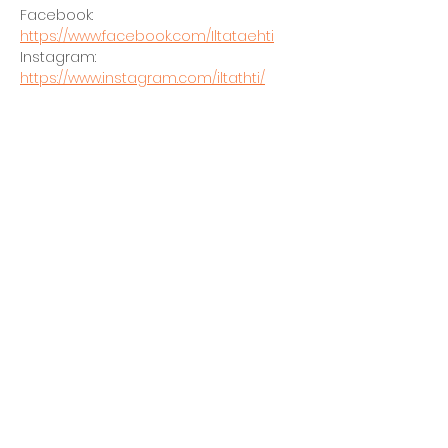
Facebook: 
https://www.facebook.com/Iltataehti
Instagram: 
https://www.instagram.com/iltathti/
Jaa tämä tapahtuma
Kellarin ravintola
Kulttuurihanat
Ruokalista
Tapahtumat
Vuokraa tila
Hinnasto ja toimintaperiaatteet
Tilojen varustelu