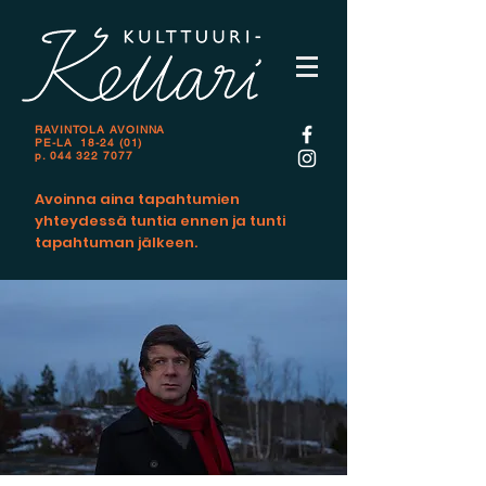
RAVINTOLA AVOINNA
PE-LA 18-24 (01)
p.
044 322 7077
Avoinna aina tapahtumien
yhteydessä tuntia ennen ja tunti
tapahtuman jälkeen.