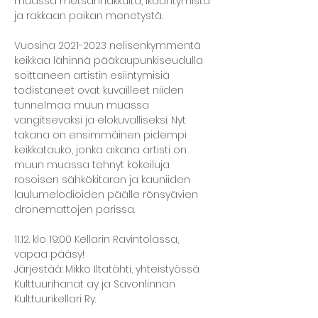
muassa metsänhakkuita, ikääntymistä 
ja rakkaan paikan menetystä.
Vuosina 2021-2023 nelisenkymmentä 
keikkaa lähinnä pääkaupunkiseudulla 
soittaneen artistin esiintymisiä 
todistaneet ovat kuvailleet niiden 
tunnelmaa muun muassa 
vangitsevaksi ja elokuvalliseksi. Nyt 
takana on ensimmäinen pidempi 
keikkatauko, jonka aikana artisti on 
muun muassa tehnyt kokeiluja 
rosoisen sähkökitaran ja kauniiden 
laulumelodioiden päälle rönsyävien 
dronemattojen parissa.
11.12. klo 19:00 Kellarin Ravintolassa, 
vapaa pääsy!
Järjestää: Mikko Iltatähti, yhteistyössä 
Kulttuurihanat ay ja Savonlinnan 
Kulttuurikellari Ry.