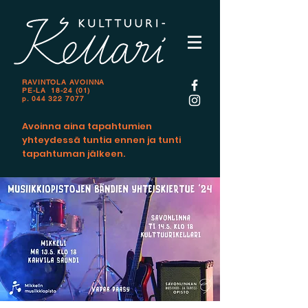
RAVINTOLA AVOINNA
PE-LA 18-24 (01)
p.
044 322 7077
Avoinna aina tapahtumien
yhteydessä tuntia ennen ja tunti
tapahtuman jälkeen.