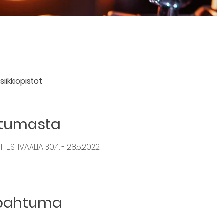
iikkiopistot
htumasta
ESTIVAALIA 30.4. - 28.5.2022
apahtuma