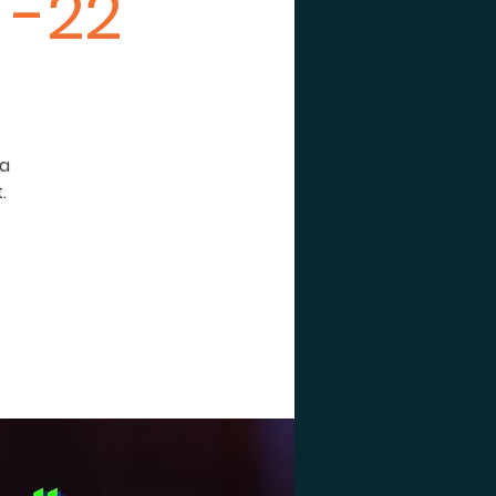
 -22
na
.