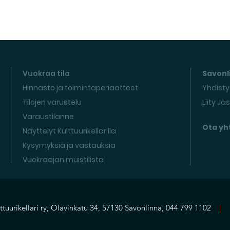
Vuokraa tila
Savonli
Hinnasto ja toimintaperiaatteet
Yhdisty
Tilojen varustelu
Liity Jä
Varaustilanne
Ota yh
Näyttelyt Kulttuurikellarilla
Kysymyksiä ja vastauksia
Vuokraajan muistilista
ttuurikellari ry, Olavinkatu 34, 57130 Savonlinna, 044 799 1102
|