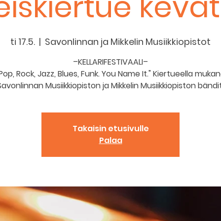
eiskiertue kevät
ti 17.5.
  |  
Savonlinnan ja Mikkelin Musiikkiopistot
–KELLARIFESTIVAALI–
Pop, Rock, Jazz, Blues, Funk. You Name It." Kiertueella muka
Savonlinnan Musiikkiopiston ja Mikkelin Musiikkiopiston bändit
Takaisin etusivulle
Palaa