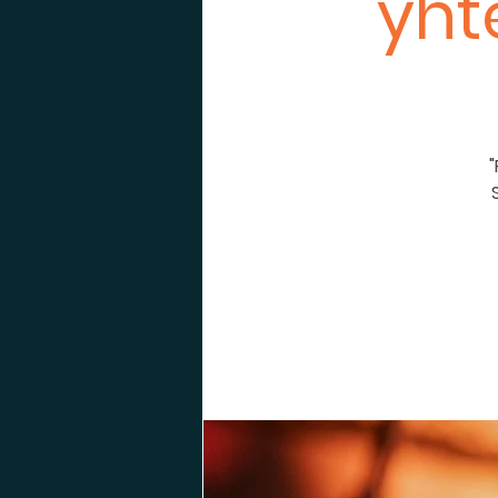
yht
"