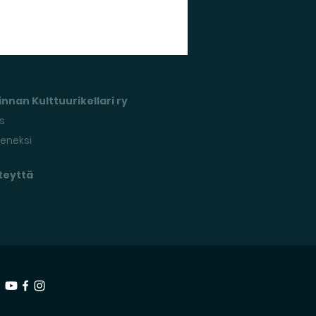
nnan Kulttuurikellari ry
s
seneksi
teyttä