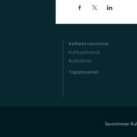
Kellarin ravintola
Kulttuurihanat
Ruokalista
Tapahtumat
Savonlinnan Kul