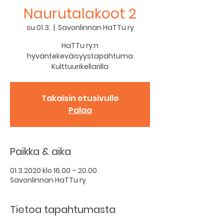
Naurutalakoot 2
su 01.3.
  |  
Savonlinnan HaTTu ry
HaTTu ry:n
hyväntekeväisyystapahtuma
Kulttuurikellarilla
Takaisin etusivulle
Palaa
Paikka & aika
01.3.2020 klo 16.00 – 20.00
Savonlinnan HaTTu ry
Tietoa tapahtumasta