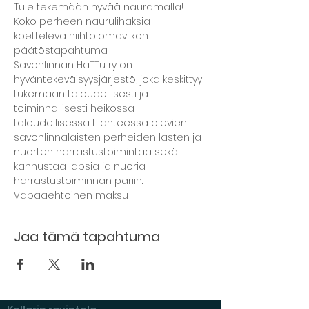
Tule tekemään hyvää nauramalla! 
Koko perheen naurulihaksia 
koetteleva hiihtolomaviikon 
päätöstapahtuma.
Savonlinnan HaTTu ry on 
hyväntekeväisyysjärjestö, joka keskittyy 
tukemaan taloudellisesti ja 
toiminnallisesti heikossa 
taloudellisessa tilanteessa olevien 
savonlinnalaisten perheiden lasten ja 
nuorten harrastustoimintaa sekä 
kannustaa lapsia ja nuoria 
harrastustoiminnan pariin. 
Vapaaehtoinen maksu
Jaa tämä tapahtuma