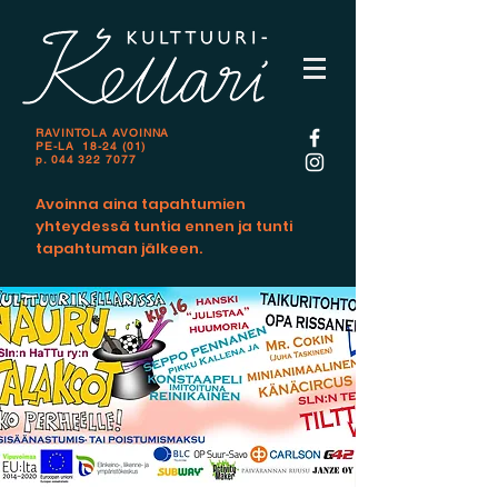
RAVINTOLA AVOINNA
PE-LA 18-24 (01)
p.
044 322 7077
Avoinna aina tapahtumien
yhteydessä tuntia ennen ja tunti
tapahtuman jälkeen.