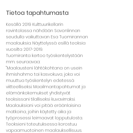
Tietoa tapahtumasta
Kesällä 2019 Kulttuurikellarin 
ravintolassa nähdään Savonlinnan 
seudulla vaikuttavan Esa Tuomirannan 
maalauksia. Näyttelyssä esillä teoksia 
Tuomiranta kertoo työskentelystään 
mm. seuraavaa:
"Maalausteni lähtökohtana on usein 
ihmishahmo tai kasvokuva, joka voi 
muuttua työskentelyn edetessä 
viitteelliseksi. Maailmantapahtumat ja 
elämänkokemukset yhdistyvät 
teoksissani tilalliseksi kuvavirraksi.
Maalauksiani voi pitää eräänlaisina 
matkoina, joihin käytetty aika ja 
työprosessi leimaavat lopputulosta. 
Teoksieni toteutuksessa korostuu 
vapaamuotoinen maalauksellisuus. 