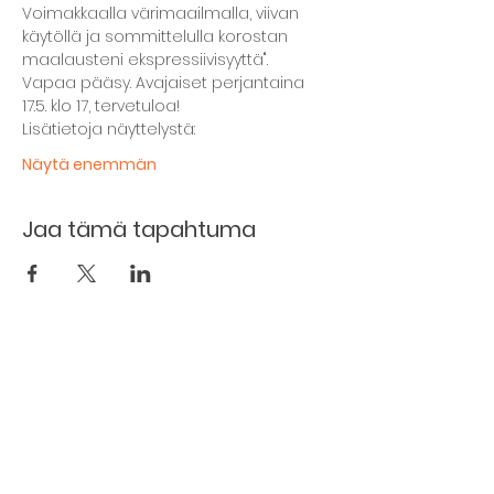
Voimakkaalla värimaailmalla, viivan 
käytöllä ja sommittelulla korostan 
maalausteni ekspressiivisyyttä".
Vapaa pääsy. Avajaiset perjantaina 
17.5. klo 17, tervetuloa!
Lisätietoja näyttelystä:
Näytä enemmän
Jaa tämä tapahtuma
Kellarin ravintola
Kulttuurihanat
Ruokalista
Tapahtumat
Vuokraa tila