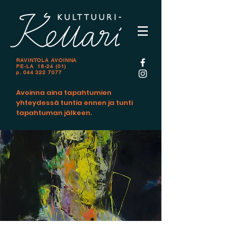
RAVINTOLA AVOINNA
PE-LA 18-24 (01)
p.
044 322 7077
Avoinna aina tapahtumien
yhteydessä tuntia ennen ja tunti
tapahtuman jälkeen.