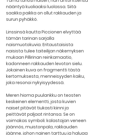
Tämä tuhosi naisen, hän antoi itsensä 
nääntyä kuoliaaksi luolassa. Siitä 
saakka paikka on ollut rakkauden ja 
surun pyhäkkö.
Linssinsä kautta Piccionen elvyttää 
tämän tarinan sarjalla 
naismuotokuvia. Eritaustaisista 
naisista tulee taiteilijan näkemyksen 
mukaan Pillirinan reinkarnaatio, 
kadonneen rakkauden levoton sielu. 
Jokainen kuva on fragmentti tästä 
kertomuksesta, menneisyyden kaiku, 
joka resonoi nykyisyydessä.
Meren hioma puulankku on teosten 
keskeinen elementti, josta kuvien 
naiset pitävät tiukasti kiinni ja 
peittävät paljaat rintansa. Se on 
voimakas symboli: kalastajan veneen 
jäännös, muistonpala, rakkauden 
jäänne, johon nainen tarttuu ja haluaa 