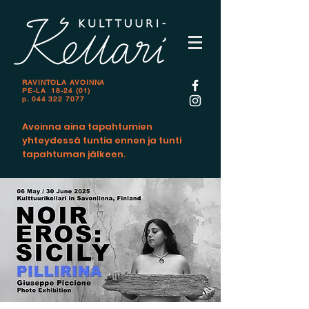
RAVINTOLA AVOINNA
PE-LA 18-24 (01)
p.
044 322 7077
Avoinna aina tapahtumien
yhteydessä tuntia ennen ja tunti
tapahtuman jälkeen.