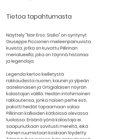
Tietoa tapahtumasta
Näyttely "Noir Eros: Sisilia" on syntynyt 
Giuseppe Piccionen mieleenpainuvista 
kuvista, jotka on kuvattu Pillirinan 
merialueella, joka on täynnä historiaa 
ja legendoja.
Legenda kertoo kielletystä 
rakkaudesta nuoren, kauniin ja ylpeän 
aatelisnaisen ja Ortigialaisen nöyrän 
kalastajan välillä. Heidän intohimoinen 
rakkautensa, jonka naisen perhe esti, 
pakotti heidät tapaamaan salaa 
Pillirinan kallioiden kätköissä olevassa 
luolassa. Eräänä yönä kalastaja ei 
saapunutkaan sovitusti mereltä, eikä 
hänen ruumistaan koskaan löydetty. 