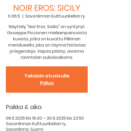
NOIR EROS: SICILY
ti 06.5.
  |  
Savonlinnan Kulttuurikellari ry.
Näyttely "Noir Eros: Sisilia" on syntynyt
Giuseppe Piccionen mieleenpainuvista
kuvista, jotka on kuvattu Pillirinan
merialueella, joka on täynnä historiaa
ja legendoja. Vapaa pääsy, avoinna
ravintolan aukioloaikoina.
Takaisin etusivulle
Paluu
Paikka & aika
06.5.2025 klo 16.00 – 30.6.2025 klo 23.50
Savonlinnan Kulttuurikellari ry.,
Savonlinna, Suomi