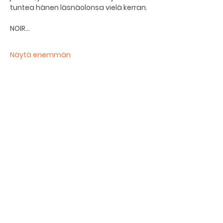
tuntea hänen läsnäolonsa vielä kerran.
NOIR…
Näytä enemmän
Jaa tämä tapahtuma
Kellarin ravintola
Kulttuurihanat
Ruokalista
Tapahtumat
Vuokraa tila
Hinnasto ja toimintaperiaatteet