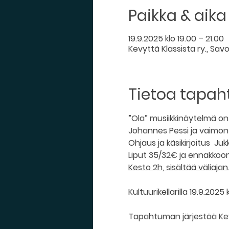
Paikka & aika
19.9.2025 klo 19.00 – 21.00
Kevyttä Klassista ry., Savon
Tietoa tapa
”Ola” musiikkinäytelmä o
Johannes Pessi ja vaimon r
Ohjaus ja käsikirjoitus  J
Liput 35/32€ ja ennakkoon
Kesto 2h, sisältää väliajan
Kultuurikellarilla 19.9.2025 
Tapahtuman järjestää Kevy