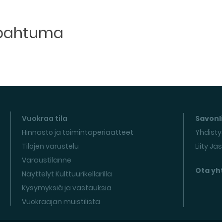
apahtuma
Vuokraa tila
Savonli
Hinnasto ja toimintaperiaatteet
Yhdisty
Tilojen varustelu
Liity Jä
Varaustilanne
Ota yh
Näyttelyt Kulttuurikellarilla
Kysymyksiä ja vastauksia
Vuokraajan muistilista