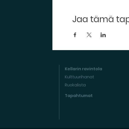
Jaa tämä t
Kellarin ravintola
Kulttuurihanat
Ruokalista
Tapahtumat