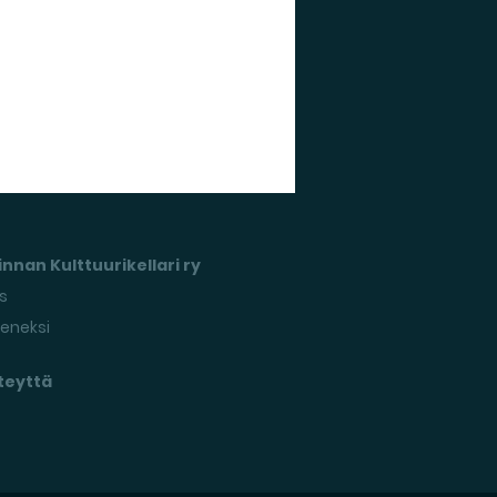
nnan Kulttuurikellari ry
s
seneksi
teyttä