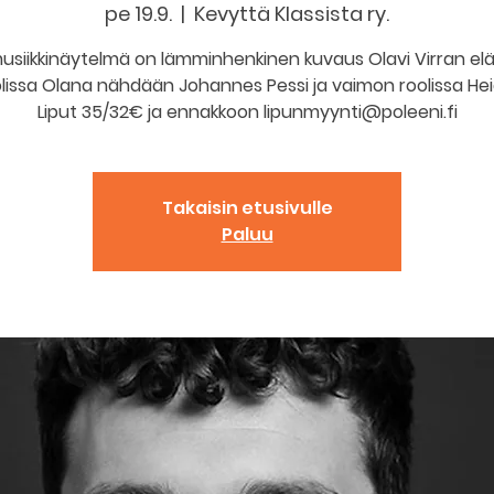
pe 19.9.
  |  
Kevyttä Klassista ry.
musiikkinäytelmä on lämminhenkinen kuvaus Olavi Virran el
lissa Olana nähdään Johannes Pessi ja vaimon roolissa Heid
Takaisin etusivulle
Paluu