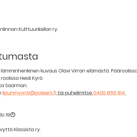
linnan Kulttuurikellari ry.
htumasta
n lämminhenkinen kuvaus Olavi Virran elämästä. Pääroolis
oolissa Heidi Kyrö. 
ukka Saarman.
 
lipunmyynti@poleeni.fi
 tai puhelimitse 
0400 855 614
.
klo 19🕛
ttä Klassista ry.