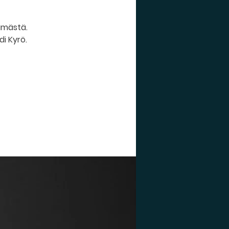
ämästä.
i Kyrö.