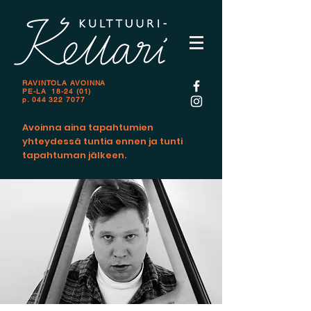
RAVINTOLA AVOINNA
PE-LA 18-24 (01)
p.
044 322 7077
Avoinna aina tapahtumien
yhteydessä tuntia ennen ja tunti
tapahtuman jälkeen.