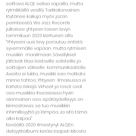
soittava ALQE seilaa vapailla, mutta 
rytmikkäillä vesillä. Tarkkakorvainen 
löytänee kaikuja myös jazzin 
perinteestä. We Jazz Records 
julkaisee yhtyeen toisen levyn 
tammikuun 2023 kiertueen alla.
"Yhtyeeni uusi levy porautuu entistä 
syvemmälle vapaan, mutta rytmisen 
musiikin  maailmaan. Sävellykset 
jättävät tilaa loistaville solisteille ja 
soittajien väliselle  kommunikaatiolle. 
Asioita ei lukita, musiikki saa matkata 
minne tahtoo. Yhtyeen  ilmaisussa ei 
karteta riskejä. Virheet ja rosot ovat 
osa musiikkia. Itseasiassa hyvin 
olennainen osa; epätäydellisyys on 
kiinnostavaa, se tuo musiikkiin 
inhimillisyyttä ja lämpöa. Ja sitä tämä 
aika kaipaa."
Keväällä 2020 ilmestynyt ALQE:n 
debyyttialbumi keräsi laajasti kiitosta 