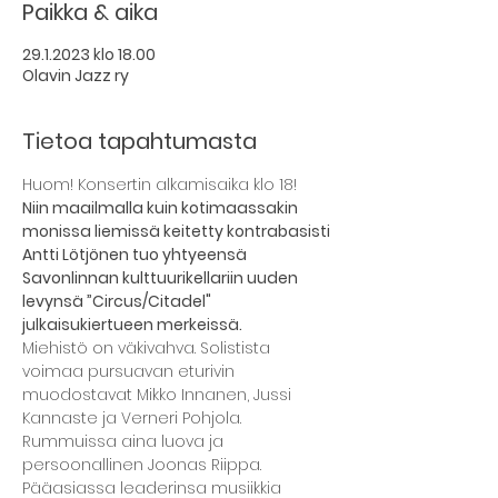
Paikka & aika
29.1.2023 klo 18.00
Olavin Jazz ry
Tietoa tapahtumasta
Huom! Konsertin alkamisaika klo 18!
Niin maailmalla kuin kotimaassakin 
monissa liemissä keitetty kontrabasisti 
Antti Lötjönen tuo yhtyeensä 
Savonlinnan kulttuurikellariin uuden 
levynsä ”Circus/Citadel" 
julkaisukiertueen merkeissä.
Miehistö on väkivahva. Solistista 
voimaa pursuavan eturivin 
muodostavat Mikko Innanen, Jussi 
Kannaste ja Verneri Pohjola. 
Rummuissa aina luova ja 
persoonallinen Joonas Riippa. 
Pääasiassa leaderinsa musiikkia 