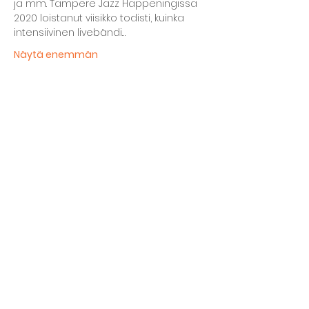
ja mm. Tampere Jazz Happeningissa 
2020 loistanut viisikko todisti, kuinka 
intensiivinen livebändi…
Näytä enemmän
Jaa tämä tapahtuma
Kellarin ravintola
Kulttuurihanat
Ruokalista
Tapahtumat
Vuokraa tila
Hinnasto ja toimintaperiaatteet
Tilojen varustelu