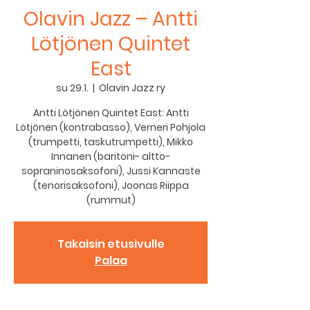
Olavin Jazz – Antti
Lötjönen Quintet
East
su 29.1.
  |  
Olavin Jazz ry
Antti Lötjönen Quintet East: Antti
Lötjönen (kontrabasso), Verneri Pohjola
(trumpetti, taskutrumpetti), Mikko
Innanen (baritoni- altto-
sopraninosaksofoni), Jussi Kannaste
(tenorisaksofoni), Joonas Riippa
(rummut)
Takaisin etusivulle
Palaa