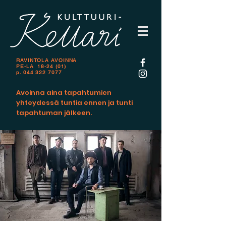
RAVINTOLA AVOINNA
PE-LA 18-24 (01)
p.
044 322 7077
Avoinna aina tapahtumien
yhteydessä tuntia ennen ja tunti
tapahtuman jälkeen.