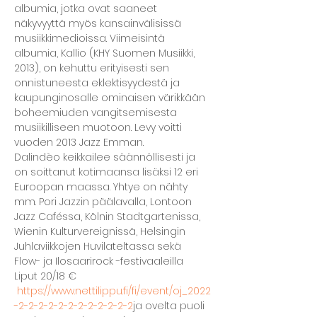
albumia, jotka ovat saaneet 
näkyvyyttä myös kansainvälisissä 
musiikkimedioissa. Viimeisintä 
albumia, Kallio (KHY Suomen Musiikki, 
2013), on kehuttu erityisesti sen 
onnistuneesta eklektisyydestä ja 
kaupunginosalle ominaisen värikkään 
boheemiuden vangitsemisesta 
musiikilliseen muotoon. Levy voitti 
vuoden 2013 Jazz Emman.
Dalindèo keikkailee säännöllisesti ja 
on soittanut kotimaansa lisäksi 12 eri 
Euroopan maassa. Yhtye on nähty 
mm. Pori Jazzin päälavalla, Lontoon 
Jazz Caféssa, Kölnin Stadtgartenissa, 
Wienin Kulturvereignissä, Helsingin 
Juhlaviikkojen Huvilateltassa sekä 
Flow- ja Ilosaarirock -festivaaleilla
Liput 20/18 € 
https://www.nettilippu.fi/fi/event/oj_2022
-2-2-2-2-2-2-2-2-2-2-2-2
ja ovelta puoli 