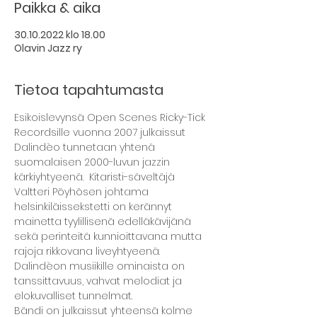
Paikka & aika
30.10.2022 klo 18.00
Olavin Jazz ry
Tietoa tapahtumasta
Esikoislevynsä Open Scenes Ricky-Tick 
Recordsille vuonna 2007 julkaissut 
Dalindèo tunnetaan yhtenä 
suomalaisen 2000-luvun jazzin 
kärkiyhtyeenä.  Kitaristi-säveltäjä 
Valtteri Pöyhösen johtama 
helsinkiläissekstetti on kerännyt 
mainetta tyylillisenä edelläkävijänä 
sekä perinteitä kunnioittavana mutta 
rajoja rikkovana liveyhtyeenä. 
Dalindèon musiikille ominaista on 
tanssittavuus, vahvat melodiat ja 
elokuvalliset tunnelmat.
Bändi on julkaissut yhteensä kolme 