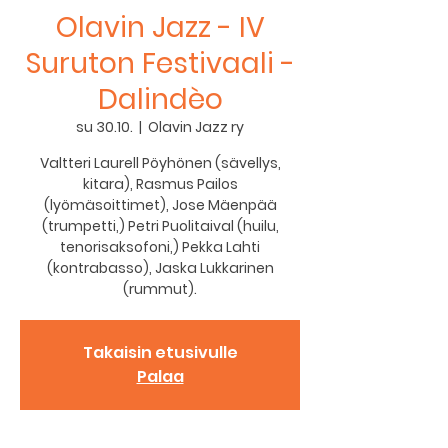
Olavin Jazz - IV
Suruton Festivaali -
Dalindèo
su 30.10.
  |  
Olavin Jazz ry
Valtteri Laurell Pöyhönen (sävellys,
kitara), Rasmus Pailos
(lyömäsoittimet), Jose Mäenpää
(trumpetti,) Petri Puolitaival (huilu,
tenorisaksofoni,) Pekka Lahti
(kontrabasso), Jaska Lukkarinen
(rummut).
Takaisin etusivulle
Palaa