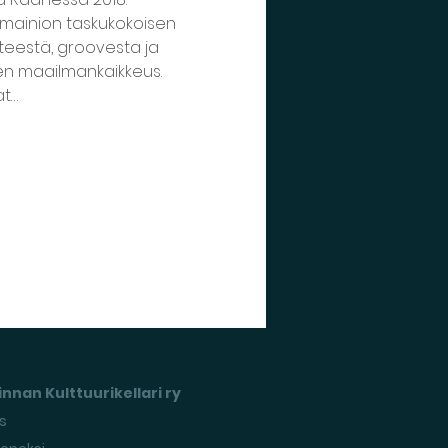
 mainion taskukokoisen 
teestä, groovesta ja 
nen maailmankaikkeus. 
at…
nnan Kulttuurikellari ry
s