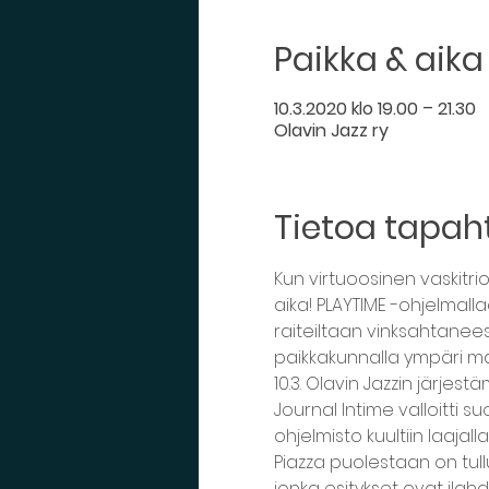
Paikka & aika
10.3.2020 klo 19.00 – 21.30
Olavin Jazz ry
Tietoa tapa
Kun virtuoosinen vaskitri
aika! PLAYTIME -ohjelmall
raiteiltaan vinksahtanees
paikkakunnalla ympäri ma
10.3. Olavin Jazzin järjest
Journal Intime valloitti su
ohjelmisto kuultiin laajall
Piazza puolestaan on tull
jonka esitykset ovat ila