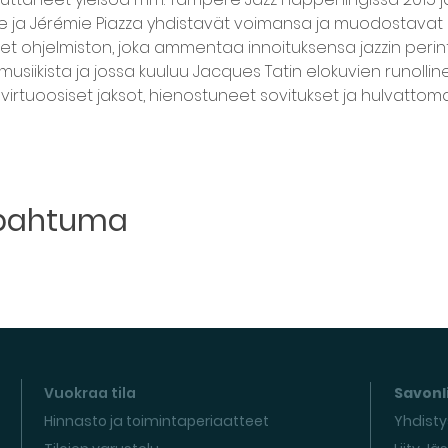
me ja Jérémie Piazza yhdistavät voimansa ja muodostavat
et ohjelmiston, joka ammentaa innoituksensa jazzin perin
usiikista ja jossa kuuluu Jacques Tatin elokuvien runolli
virtuoosiset jaksot, hienostuneet sovitukset ja hulvattom
apahtuma
Vuokraa tila
Savonli
Hinnasto ja toimintaperiaatteet
Yhdisty