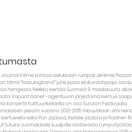
htumasta
o Journal Intime kohtaa sielukkaan rumpali Jérémie Piazzan,
aan tämä “taskubigband” juhlii jazzia elokuvaohjaaja Jacque
sa hengessä. Nelikko kiertää Suomea 9. maaliskuuta alkaen
ata. Vapaat äänet -agentuurin järjestämä kiertue saapuu
ämä konsertti Kulttuurikellarilla on osa Suruton Festivaalia.
omalaisen yleisön vuosina 2012-2015 tribuutillaan Jimi Hendrixi
a kiertueella sekä Pori Jazzissa, Keitele jazzissa ja Raahen R
ut tutuksi suomalaisille kuulijoille loistavasta rumputyös
hduttaneet yleisöä mm. Tampere Jazz Happeningissa 2015 j