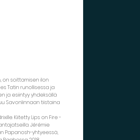
 on soittamisen ilon 
s Tatin runollisessa ja 
 ja esiintyy yhdeksällä 
 Savonlinnaan tiistaina 
lle. Kiitetty Lips on Fire -
antajatseilla. Jérémie 
tään Papanosh-yhtyeessä, 
a Raahessa 2018.