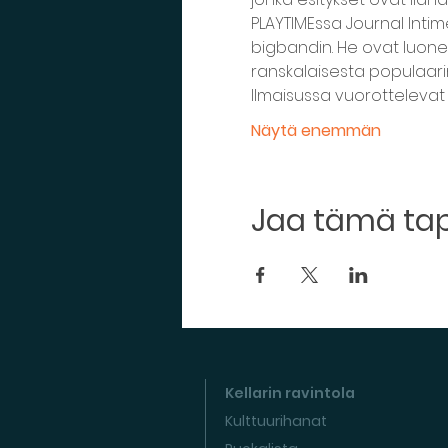
PLAYTIMEssa Journal Inti
bigbandin. He ovat luone
ranskalaisesta populaarim
Ilmaisussa vuorottelevat 
Näytä enemmän
Jaa tämä t
Kellarin ravintola
Kulttuurihanat