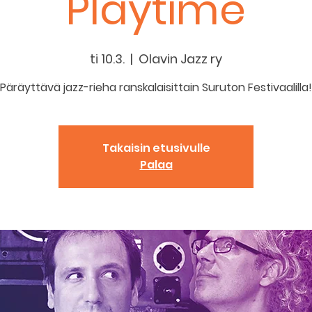
Playtime
ti 10.3.
  |  
Olavin Jazz ry
Takaisin etusivulle
Palaa