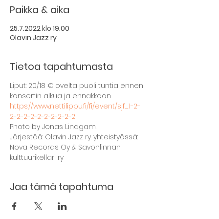
Paikka & aika
25.7.2022 klo 19.00
Olavin Jazz ry
Tietoa tapahtumasta
Liput: 20/18 € ovelta puoli tuntia ennen 
konsertin alkua ja ennakkoon
https://www.nettilippu.fi/fi/event/sjf_1-2-
2-2-2-2-2-2-2-2-2-2
Photo by Jonas Lindgam.
Järjestää: Olavin Jazz ry. yhteistyössä: 
Nova Records Oy & Savonlinnan 
kulttuurikellari ry
Jaa tämä tapahtuma