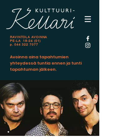
RAVINTOLA AVOINNA
PE-LA 18-24 (01)
p.
044 322 7077
Avoinna aina tapahtumien
yhteydessä tuntia ennen ja tunti
tapahtuman jälkeen.