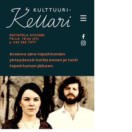
RAVINTOLA AVOINNA
PE-LA 18-24 (01)
p.
044 322 7077
Avoinna aina tapahtumien
yhteydessä tuntia ennen ja tunti
tapahtuman jälkeen.