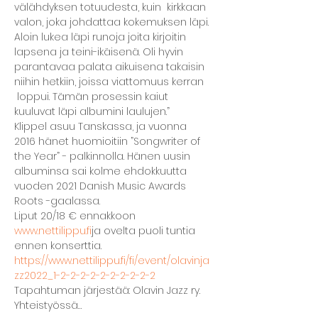
välähdyksen totuudesta, kuin  kirkkaan 
valon, joka johdattaa kokemuksen läpi. 
Aloin lukea läpi runoja joita kirjoitin 
lapsena ja teini-ikäisenä. Oli hyvin 
parantavaa palata aikuisena takaisin 
niihin hetkiin, joissa viattomuus kerran 
 loppui. Tämän prosessin kaiut 
kuuluvat läpi albumini laulujen.”
Klippel asuu Tanskassa, ja vuonna 
2016 hänet huomioitiin ”Songwriter of 
the Year” - palkinnolla. Hänen uusin 
albuminsa sai kolme ehdokkuutta 
vuoden 2021 Danish Music Awards 
Roots -gaalassa.
Liput 20/18 € ennakkoon 
www.nettilippu.fi
ja ovelta puoli tuntia 
ennen konserttia.
https://www.nettilippu.fi/fi/event/olavinja
zz2022_1-2-2-2-2-2-2-2-2-2-2
Tapahtuman järjestää: Olavin Jazz ry. 
Yhteistyössä…