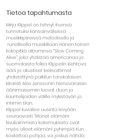
Tietoa tapahtumasta
Mirja Klippel on tehnyt itsensä 
tunnetuksi kansainvälisissä 
musiikkipiireissä melodisella ja 

 runollisella musiikillaan. Hänen toinen 
kokopitkä albuminsa “Slow Coming 
Alive”, joka yhdistää americanaa ja 
suomalaista folkia. Klippelin kiehtova 
ääni ja akustiset kielisoittimet 
yhdistettynä palkitun tanskalaisen 
kitaristi Alex Jønssonin hienovaraisiin 
äänimaisemiin luovat duon ja 
kuuntelijoiden välille mykistävän ja 
intiimin tilan.
Klippel kuvailee uusinta levyään 
seuraavasti: ”Monet elämäni 
kivuliaimmista kokemuksista ovat 
myös olleet elämäni pyhimpiä. Kun 
koskettaa pohjaa, voi joskus nähdä 