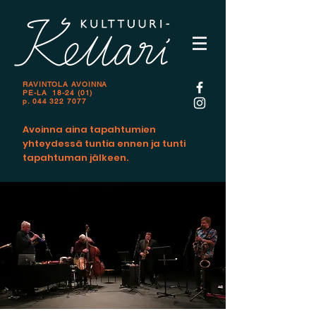
RAVINTOLA AVOINNA
PE-LA 18-24 (01)
p.
044 322 7077
Avoinna aina tapahtumien
yhteydessä tuntia ennen ja tunti
tapahtuman jälkeen.