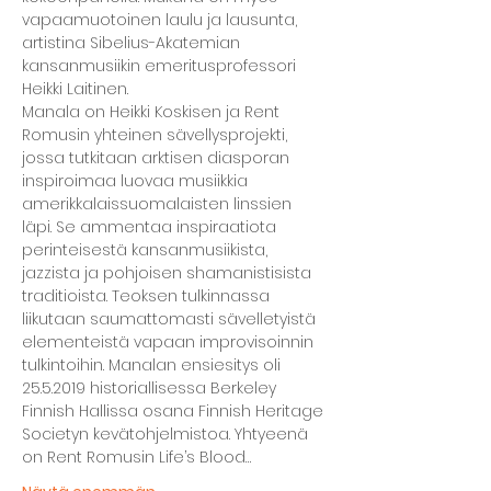
vapaamuotoinen laulu ja lausunta, 
artistina Sibelius-Akatemian 
kansanmusiikin emeritusprofessori 
Heikki Laitinen.
Manala on Heikki Koskisen ja Rent 
Romusin yhteinen sävellysprojekti, 
jossa tutkitaan arktisen diasporan 
inspiroimaa luovaa musiikkia 
amerikkalaissuomalaisten linssien 
läpi. Se ammentaa inspiraatiota 
perinteisestä kansanmusiikista, 
jazzista ja pohjoisen shamanistisista 
traditioista. Teoksen tulkinnassa 
liikutaan saumattomasti sävelletyistä 
elementeistä vapaan improvisoinnin 
tulkintoihin. Manalan ensiesitys oli 
25.5.2019 historiallisessa Berkeley 
Finnish Hallissa osana Finnish Heritage 
Societyn kevätohjelmistoa. Yhtyeenä 
on Rent Romusin Life’s Blood…