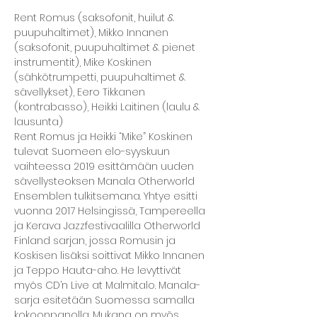
Rent Romus (saksofonit, huilut & 
puupuhaltimet), Mikko Innanen 
(saksofonit, puupuhaltimet & pienet 
instrumentit), Mike Koskinen 
(sähkötrumpetti, puupuhaltimet & 
sävellykset), Eero Tikkanen 
(kontrabasso), Heikki Laitinen (laulu & 
lausunta)
Rent Romus ja Heikki “Mike” Koskinen 
tulevat Suomeen elo-syyskuun 
vaihteessa 2019 esittämään uuden 
sävellysteoksen Manala Otherworld 
Ensemblen tulkitsemana. Yhtye esitti 
vuonna 2017 Helsingissä, Tampereella 
ja Kerava Jazzfestivaalilla Otherworld 
Finland sarjan, jossa Romusin ja 
Koskisen lisäksi soittivat Mikko Innanen 
ja Teppo Hauta-aho. He levyttivät 
myös CD’n Live at Malmitalo. Manala-
sarja esitetään Suomessa samalla 
kokoonpanolla. Mukana on myös 