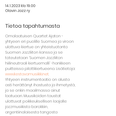
14.1.2023 klo 19.00
Olavin Jazz ry
Tietoa tapahtumasta
Omalaatuisen Quartet Ajaton -
yhtyeen eri puolille Suomea ja viroon 
ulottuva kiertue on yhteistuotanto 
Suomen Jazzliiton kanssa ja se 
toteutetaan ’Suomen Jazzliiton 
hiilineutraali kiertuemalli’ -hankkeen 
puitteissa pilottikiertueena. Lisätietoja: 
www.kestavamusiikki.net
.
Yhtyeen instrumentaatio on alusta 
asti herättänyt ihastusta ja ihmetystä, 
ja se onkin maailmassa ainut 
laatuaan. Muusikoiden taustat 
ulottuvat poikkeuksellisen laajalle: 
jazzmusiikista barokkiin, 
argentiinalaisesta tangosta 