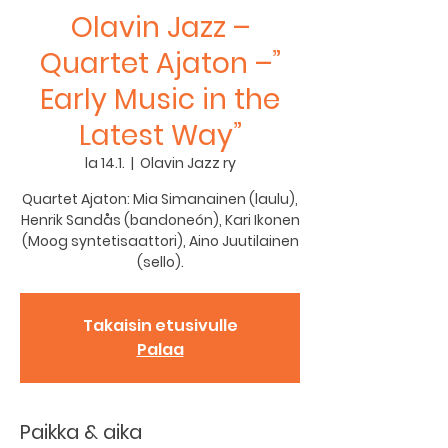
Olavin Jazz –
Quartet Ajaton –”
Early Music in the
Latest Way”
la 14.1.
  |  
Olavin Jazz ry
Quartet Ajaton: Mia Simanainen (laulu),
Henrik Sandås (bandoneón), Kari Ikonen
(Moog syntetisaattori), Aino Juutilainen
(sello).
Takaisin etusivulle
Palaa
Paikka & aika