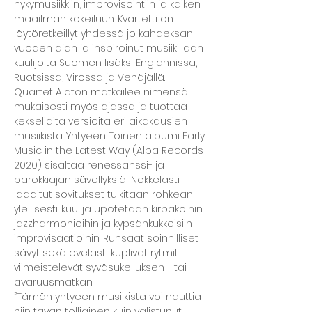
nykymusiikkiin, improvisointiin ja kaiken 
maailman kokeiluun. Kvartetti on 
löytöretkeillyt yhdessä jo kahdeksan 
vuoden ajan ja inspiroinut musiikillaan 
kuulijoita Suomen lisäksi Englannissa, 
Ruotsissa, Virossa ja Venäjällä.
Quartet Ajaton matkailee nimensä 
mukaisesti myös ajassa ja tuottaa 
kekseliäitä versioita eri aikakausien 
musiikista. Yhtyeen Toinen albumi Early 
Music in the Latest Way (Alba Records 
2020) sisältää renessanssi- ja 
barokkiajan sävellyksiä! Nokkelasti 
laaditut sovitukset tulkitaan rohkean 
ylellisesti: kuulija upotetaan kirpakoihin 
jazzharmonioihin ja kypsänkukkeisiin 
improvisaatioihin. Runsaat soinnilliset 
sävyt sekä ovelasti kuplivat rytmit 
viimeistelevät syväsukelluksen - tai 
avaruusmatkan.
”Tämän yhtyeen musiikista voi nauttia 
niin tavan tolliainen kuin valistunut 