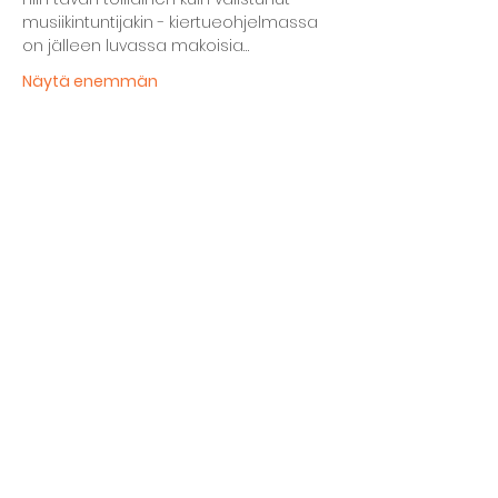
musiikintuntijakin - kiertueohjelmassa 
on jälleen luvassa makoisia…
Näytä enemmän
Jaa tämä tapahtuma
Kellarin ravintola
Kulttuurihanat
Ruokalista
Tapahtumat
Vuokraa tila
Hinnasto ja toimintaperiaatteet
Tilojen varustelu