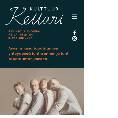
RAVINTOLA AVOINNA
PE-LA 18-24 (01)
p.
044 322 7077
Avoinna aina tapahtumien
yhteydessä tuntia ennen ja tunti
tapahtuman jälkeen.