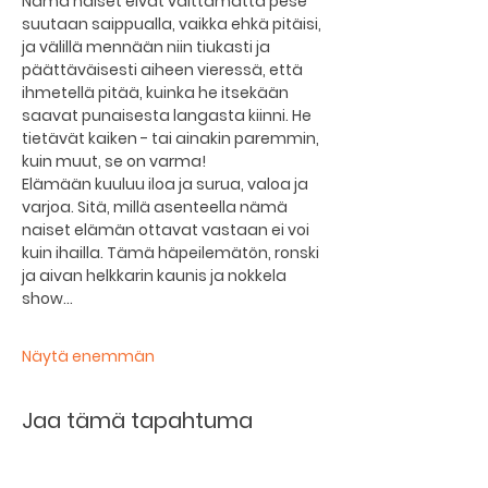
Nämä naiset eivät välttämättä pese 
suutaan saippualla, vaikka ehkä pitäisi, 
ja välillä mennään niin tiukasti ja 
päättäväisesti aiheen vieressä, että 
ihmetellä pitää, kuinka he itsekään 
saavat punaisesta langasta kiinni. He 
tietävät kaiken - tai ainakin paremmin, 
kuin muut, se on varma!
Elämään kuuluu iloa ja surua, valoa ja 
varjoa. Sitä, millä asenteella nämä 
naiset elämän ottavat vastaan ei voi 
kuin ihailla. Tämä häpeilemätön, ronski 
ja aivan helkkarin kaunis ja nokkela 
show…
Näytä enemmän
Jaa tämä tapahtuma