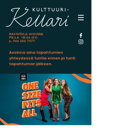
RAVINTOLA AVOINNA
PE-LA 18-24 (01)
p.
044 322 7077
Avoinna aina tapahtumien
yhteydessä tuntia ennen ja tunti
tapahtuman jälkeen.