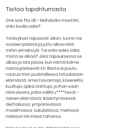
Tietoa tapahtumasta
One size fits all – Mahdutko muottiin, 
onks koolla väliä?
Ystävykset tapaavat viikon, tunnin tai 
vuosien päästä ja juttu alkaa siitä 
mihin viimeksi jäi. Tai onko edes väliä, 
mistä se alkaa? Joka tapauksessa se 
alkaa ja sitä piisaa, kun nämä kolme 
naista pääsevät irti. Illasta ei puutu 
naurua trion pudotellessa totuuksiaan 
elämästä: omia havaintoja, kavereilta 
kuultuja, opiksi otettuja, ja ihan vaan 
niitä asioita, jotka välillä v****tavat - 
naisen elämässä, ikääntymisessä, 
deittailussa, ympäröivässä 
maailmassa, sukulaisissa, miehissä, 
naisissa tai missä tahansa.