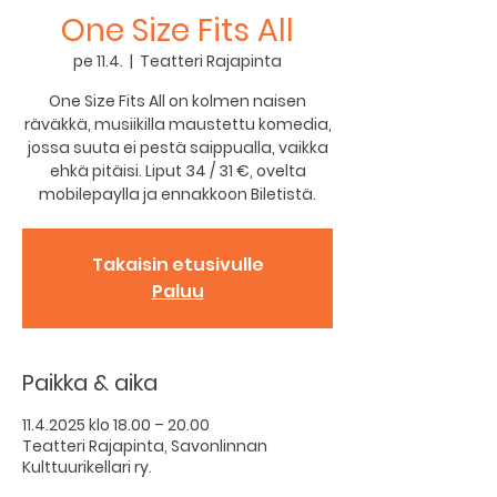
One Size Fits All
pe 11.4.
  |  
Teatteri Rajapinta
One Size Fits All on kolmen naisen
räväkkä, musiikilla maustettu komedia,
jossa suuta ei pestä saippualla, vaikka
ehkä pitäisi. Liput 34 / 31 €, ovelta
mobilepaylla ja ennakkoon Biletistä.
Takaisin etusivulle
Paluu
Paikka & aika
11.4.2025 klo 18.00 – 20.00
Teatteri Rajapinta, Savonlinnan
Kulttuurikellari ry.