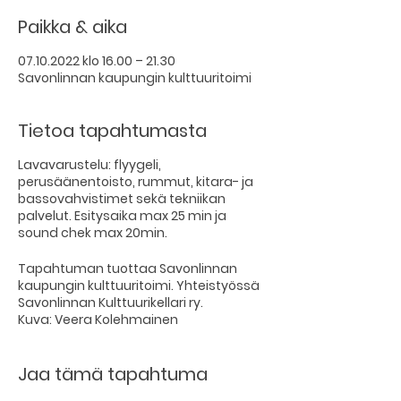
Paikka & aika
07.10.2022 klo 16.00 – 21.30
Savonlinnan kaupungin kulttuuritoimi
Tietoa tapahtumasta
Lavavarustelu:
flyygeli,
perusäänentoisto, rummut, kitara- ja
bassovahvistimet sekä tekniikan
palvelut. Esitysaika max 25 min ja
sound chek max 20min.
Tapahtuman tuottaa Savonlinnan
kaupungin kulttuuritoimi. Yhteistyössä
Savonlinnan Kulttuurikellari ry.
Kuva: Veera Kolehmainen
Jaa tämä tapahtuma