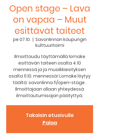
Open stage – Lava
on vapaa – Muut
esittävät taiteet
pe 07.10.
  |  
Savonlinnan kaupungin
kulttuuritoimi
Ilmoittaudu täyttämällä lomake
esittävän taiteen osalta 4.10
mennessä ja ja musiikkiesityksen
osalta 11.10. mennessä! Lomake löytyy
täältä: savonlinna.fi/open-stage .
Ilmoittajaan ollaan yhteydessä
Takaisin etusivulle
Palaa