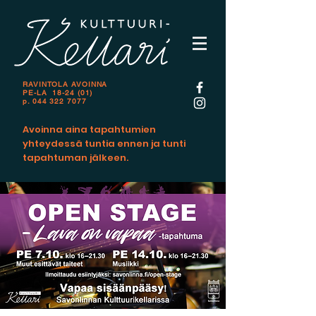
RAVINTOLA AVOINNA
PE-LA 18-24 (01)
p.
044 322 7077
Avoinna aina tapahtumien
yhteydessä tuntia ennen ja tunti
tapahtuman jälkeen.