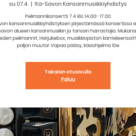
su 07.4.
  |  
Itä-Savon Kansanmusiikkiyhdistys
Pelimannikonsertti 7.4 klo 14.00- 17.00
von kansanmusiikkiyhdistyksen järjestämässä konsertissa e
Savon alueen kansanmusiikin ja tanssin harrastajia. Muka
den pelimannit, Harjukebox, musiikkiopiston kanteleensoitt
paljon muuta! Vapaa pääsy, käsiohjelma 10e
Takaisin etusivulle
Paluu