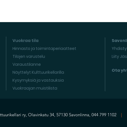
Vuokraa tila
Savonli
Hinnasto ja toimintaperiaatteet
Yhdisty
Tilojen varustelu
Liity Jä
Varaustilanne
Ota yh
Näyttelyt Kulttuurikellarilla
Kysymyksiä ja vastauksia
Vuokraajan muistilista
ttuurikellari ry, Olavinkatu 34, 57130 Savonlinna, 044 799 1102
|