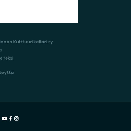
nnan Kulttuurikellari ry
s
seneksi
teyttä