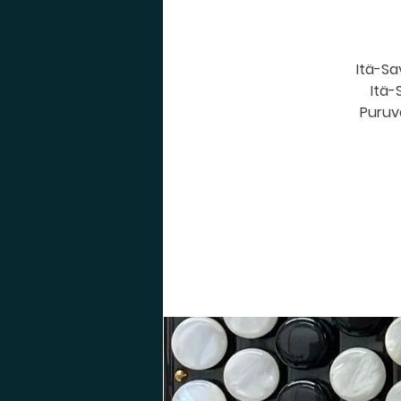
Itä-Sa
Itä-
Puruve