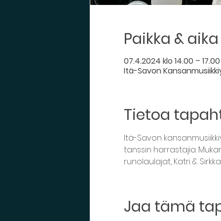
Paikka & aika
07.4.2024 klo 14.00 – 17.00
Itä-Savon Kansanmusiikkiyh
Tietoa tapa
Itä-Savon kansanmusiikkiy
tanssin harrastajia. Muk
runolaulajat, Katri & Sirk
Jaa tämä t