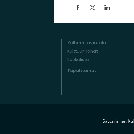
Kellarin ravintola
Kulttuurihanat
Ruokalista
Tapahtumat
Savonlinnan Kul