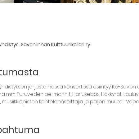
distys, Savonlinnan Kulttuurikellari ry
htumasta
hdistyksen järjestämässä konsertissa esiintyy Itä-Savon 
ana mm Puruveden pelimannit, Harjukebox, Hökkyrät, Laulu
ka, musiikkiopiston kanteleensoittajia ja paljon muuta!  Va
apahtuma