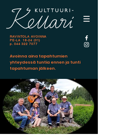
RAVINTOLA AVOINNA
PE-LA 18-24 (01)
p.
044 322 7077
Avoinna aina tapahtumien
yhteydessä tuntia ennen ja tunti
tapahtuman jälkeen.