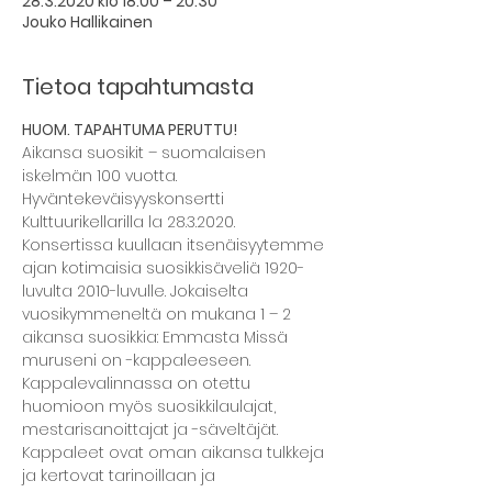
28.3.2020 klo 18.00 – 20.30
Jouko Hallikainen
Tietoa tapahtumasta
HUOM. TAPAHTUMA PERUTTU!
Aikansa suosikit – suomalaisen 
iskelmän 100 vuotta. 
Hyväntekeväisyyskonsertti 
Kulttuurikellarilla la 28.3.2020. 
Konsertissa kuullaan itsenäisyytemme 
ajan kotimaisia suosikkisäveliä 1920-
luvulta 2010-luvulle. Jokaiselta 
vuosikymmeneltä on mukana 1 – 2 
aikansa suosikkia: Emmasta Missä 
muruseni on -kappaleeseen. 
Kappalevalinnassa on otettu 
huomioon myös suosikkilaulajat, 
mestarisanoittajat ja -säveltäjät. 
Kappaleet ovat oman aikansa tulkkeja 
ja kertovat tarinoillaan ja 