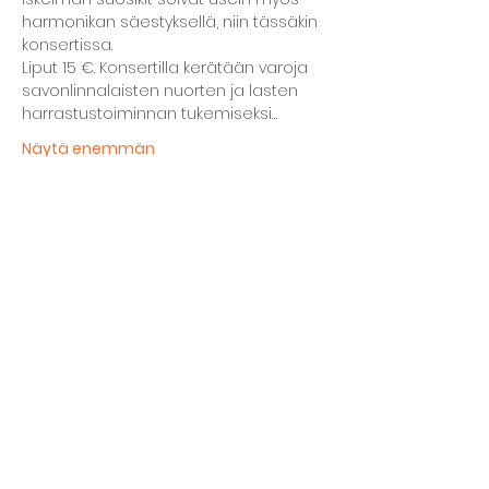
harmonikan säestyksellä, niin tässäkin 
konsertissa.
Liput 15 €. Konsertilla kerätään varoja 
savonlinnalaisten nuorten ja lasten 
harrastustoiminnan tukemiseksi…
Näytä enemmän
Jaa tämä tapahtuma
Kellarin ravintola
Kulttuurihanat
Ruokalista
Tapahtumat
Vuokraa tila