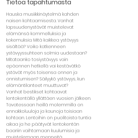
Tietoa tapahtumasta
Hauska musiikkinäytelmä kahden 
naisen kohtaamisesta. Vanhat 
lapsuudenystävät muistelevat 
elämänsä kommelluksia ja 
kokemuksia. Mitä kaikkea ystävyys 
sisältää? Voiko katkenneen 
ystävyyssuhteen solmia uudestaan? 
Mitataanko tosiystävyys vain 
epäonnen hetkellä vai kestävätkö 
ystävät myös toisensa onnen ja 
onnistumisen? Säilyykö ystävyys, kun 
elämäntilanteet muuttuvat?
Vanhat bestikset kohtaavat 
lentokentällä yllättäen vuosien jälkeen. 
Tavatessaan heillä molemmilla on 
ennakkoluuloja ja kaunoja toisiaan 
kohtaan. Lentoihin on puolitoista tuntia 
aikaa ja he päätyvät lentokentän 
baariin vaihtamaan kuulumisia ja 
muistelemaan menneitä.