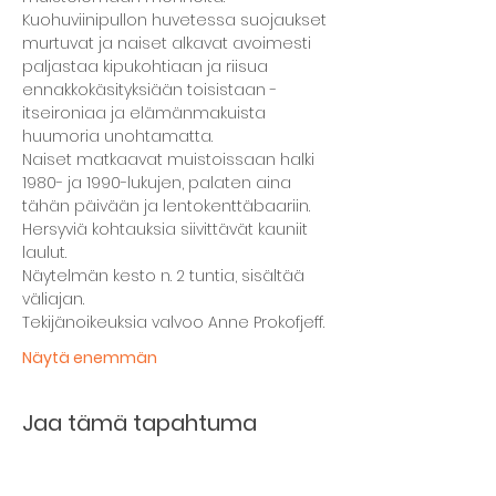
Kuohuviinipullon huvetessa suojaukset 
murtuvat ja naiset alkavat avoimesti 
paljastaa kipukohtiaan ja riisua 
ennakkokäsityksiään toisistaan - 
itseironiaa ja elämänmakuista 
huumoria unohtamatta.
Naiset matkaavat muistoissaan halki 
1980- ja 1990-lukujen, palaten aina 
tähän päivään ja lentokenttäbaariin. 
Hersyviä kohtauksia siivittävät kauniit 
laulut.
Näytelmän kesto n. 2 tuntia, sisältää 
väliajan.
Tekijänoikeuksia valvoo Anne Prokofjeff.
Näytä enemmän
Jaa tämä tapahtuma