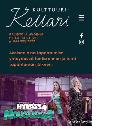
RAVINTOLA AVOINNA
PE-LA 18-24 (01)
p.
044 322 7077
Avoinna aina tapahtumien
yhteydessä tuntia ennen ja tunti
tapahtuman jälkeen.