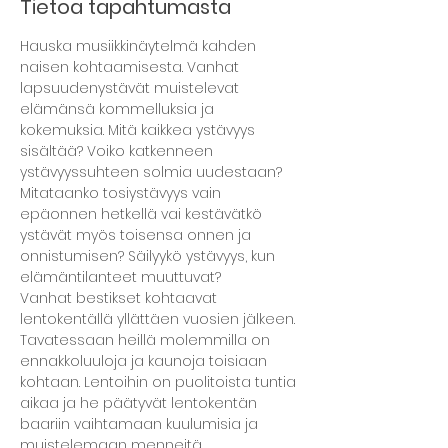
Tietoa tapahtumasta
Hauska musiikkinäytelmä kahden 
naisen kohtaamisesta. Vanhat 
lapsuudenystävät muistelevat 
elämänsä kommelluksia ja 
kokemuksia. Mitä kaikkea ystävyys 
sisältää? Voiko katkenneen 
ystävyyssuhteen solmia uudestaan? 
Mitataanko tosiystävyys vain 
epäonnen hetkellä vai kestävätkö 
ystävät myös toisensa onnen ja 
onnistumisen? Säilyykö ystävyys, kun 
elämäntilanteet muuttuvat?
Vanhat bestikset kohtaavat 
lentokentällä yllättäen vuosien jälkeen. 
Tavatessaan heillä molemmilla on 
ennakkoluuloja ja kaunoja toisiaan 
kohtaan. Lentoihin on puolitoista tuntia 
aikaa ja he päätyvät lentokentän 
baariin vaihtamaan kuulumisia ja 
muistelemaan menneitä.