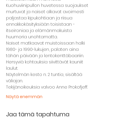
Kuohuviinipullon huvetessa suojaukset 
murtuvat ja naiset alkavat avoimesti 
paljastaa kipukohtiaan ja riisua 
ennakkokäsityksiään toisistaan - 
itseironiaa ja elämänmakuista 
huumoria unohtamatta.
Naiset matkaavat muistoissaan halki 
1980- ja 1990-lukujen, palaten aina 
tähän päivään ja lentokenttäbaariin. 
Hersyviä kohtauksia siivittävät kauniit 
laulut.
Näytelmän kesto n. 2 tuntia, sisältää 
väliajan.
Tekijänoikeuksia valvoo Anne Prokofjeff.
Näytä enemmän
Jaa tämä tapahtuma