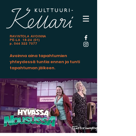
RAVINTOLA AVOINNA
PE-LA 18-24 (01)
p.
044 322 7077
Avoinna aina tapahtumien
yhteydessä tuntia ennen ja tunti
tapahtuman jälkeen.